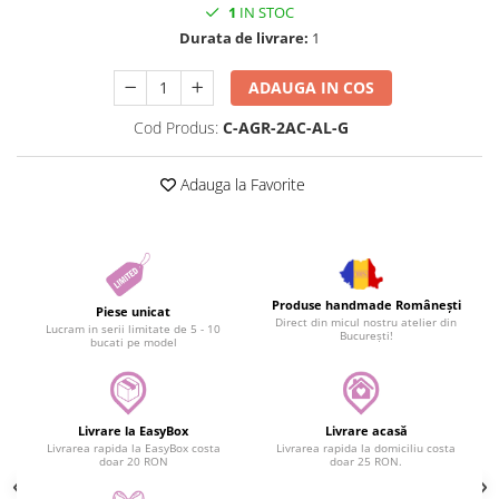
1
IN STOC
Durata de livrare:
1
ADAUGA IN COS
Cod Produs:
C-AGR-2AC-AL-G
Adauga la Favorite
Produse handmade Românești
Piese unicat
Direct din micul nostru atelier din
Lucram in serii limitate de 5 - 10
București!
bucati pe model
Livrare la EasyBox
Livrare acasă
Livrarea rapida la EasyBox costa
Livrarea rapida la domiciliu costa
doar 20 RON
doar 25 RON.