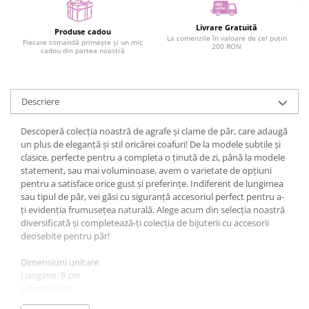
Livrare Gratuită
Produse cadou
La comenzile în valoare de cel puțin
Fiecare comandă primește și un mic
200 RON
cadou din partea noastră
Descriere
Descoperă colecția noastră de agrafe și clame de păr, care adaugă
un plus de eleganță și stil oricărei coafuri! De la modele subtile și
clasice, perfecte pentru a completa o ținută de zi, până la modele
statement, sau mai voluminoase, avem o varietate de opțiuni
pentru a satisface orice gust și preferințe. Indiferent de lungimea
sau tipul de păr, vei găsi cu siguranță accesoriul perfect pentru a-
ți evidenția frumusețea naturală. Alege acum din selecția noastră
diversificată și completează-ți colecția de bijuterii cu accesorii
deosebite pentru păr!
Dimensiuni unitare:
Lungime: 9 cm
Lățime:2 cm