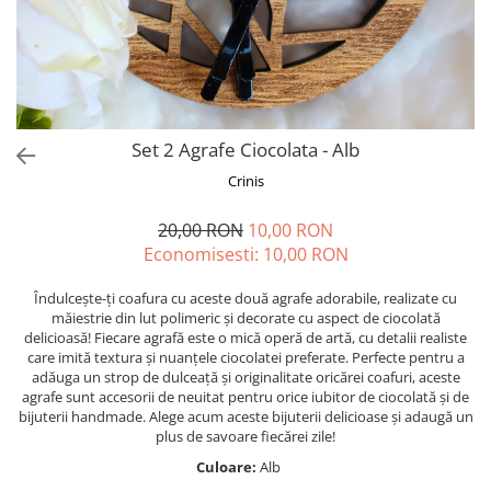
Forever Pets
Friends
Fructe
Fundite
Monstera
Set 2 Agrafe Ciocolata - Alb
Neon Collection
Crinis
Passion for Red
20,00 RON
10,00 RON
Pink Pastel
Economisesti:
10,00
RON
Second Breakfast
Îndulcește-ți coafura cu aceste două agrafe adorabile, realizate cu
Tiny but Mighty
măiestrie din lut polimeric și decorate cu aspect de ciocolată
delicioasă! Fiecare agrafă este o mică operă de artă, cu detalii realiste
White Sensation
care imită textura și nuanțele ciocolatei preferate. Perfecte pentru a
adăuga un strop de dulceață și originalitate oricărei coafuri, aceste
agrafe sunt accesorii de neuitat pentru orice iubitor de ciocolată și de
bijuterii handmade. Alege acum aceste bijuterii delicioase și adaugă un
plus de savoare fiecărei zile!
Culoare:
Alb