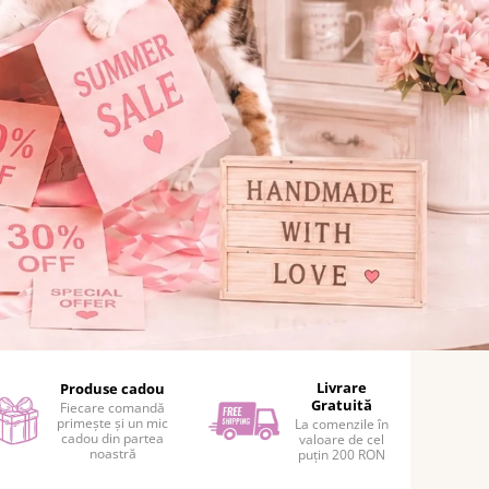
Livrare
Produse cadou
Gratuită
Fiecare comandă
primește și un mic
La comenzile în
cadou din partea
valoare de cel
noastră
puțin 200 RON