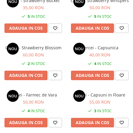
Cercei - Strawberry Bucket
Cercei - Strawberry Whispers
NOU
NOU
35,00 RON
50,00 RON
5
IN STOC
5
IN STOC
ADAUGA IN COS
ADAUGA IN COS
Cercei - Strawberry Blossom
Cercei - Capsunica
NOU
NOU
60,00 RON
40,00 RON
2
IN STOC
4
IN STOC
ADAUGA IN COS
ADAUGA IN COS
Cercei - Farmec de Vara
Cercei - Capsuni in Floare
NOU
NOU
50,00 RON
55,00 RON
4
IN STOC
3
IN STOC
ADAUGA IN COS
ADAUGA IN COS