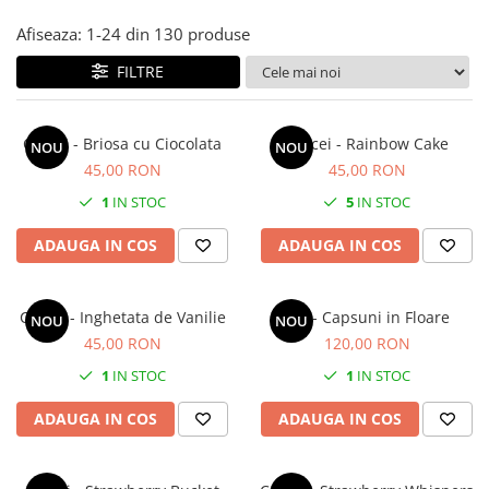
Forever Pets
Afiseaza:
1-
24
din
130
produse
Friends
Fructe
FILTRE
Fundite
Monstera
Cercei - Briosa cu Ciocolata
Cercei - Rainbow Cake
NOU
NOU
Neon Collection
45,00 RON
45,00 RON
1
IN STOC
5
IN STOC
Passion for Red
Pink Pastel
ADAUGA IN COS
ADAUGA IN COS
Second Breakfast
Tiny but Mighty
Cercei - Inghetata de Vanilie
Set - Capsuni in Floare
NOU
NOU
White Sensation
45,00 RON
120,00 RON
1
IN STOC
1
IN STOC
ADAUGA IN COS
ADAUGA IN COS