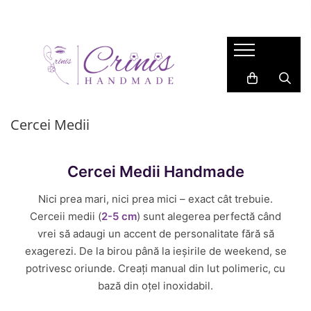
COLECTIE
BIJUTERII
ACCESORII
LUMANARI
Gift for Her
CERCEI
ACCESORII PAR
Lumanari in Recipiente de Sticla
Valentine
Cercei Lungi
BROSE
Lumanari in Recipiente Turnate
Manual
Cercei Medii
Martisor
SAFETY PINS
Cercei Medii
Wax Melts
Cercei Studs
Primavara
BRELOCURI
LANTISOARE
Garden
BOOKMARKS
Cercei Medii Handmade
BRATARI
Back 2 School
INELE
Nici prea mari, nici prea mici – exact cât trebuie.
Easter
Cerceii medii (
2-5 cm
) sunt alegerea perfectă când
Autumn
vrei să adaugi un accent de personalitate fără să
Summer
exagerezi. De la birou până la ieșirile de weekend, se
Halloween
potrivesc oriunde. Creați manual din lut polimeric, cu
bază din oțel inoxidabil.
Christmas