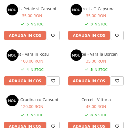
Cercei - Petale si Capsuni
Cercei - O Capsuna
NOU
NOU
35,00 RON
35,00 RON
5
IN STOC
3
IN STOC
ADAUGA IN COS
ADAUGA IN COS
Set - Vara in Rosu
Cercei - Vara la Borcan
NOU
NOU
100,00 RON
35,00 RON
4
IN STOC
5
IN STOC
ADAUGA IN COS
ADAUGA IN COS
Set - In Gradina cu Capsuni
Cercei - Vittoria
NOU
120,00 RON
45,00 RON
1
IN STOC
8
IN STOC
ADAUGA IN COS
ADAUGA IN COS