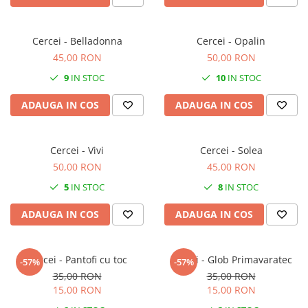
Cercei - Belladonna
Cercei - Opalin
45,00 RON
50,00 RON
9
IN STOC
10
IN STOC
ADAUGA IN COS
ADAUGA IN COS
Cercei - Vivi
Cercei - Solea
50,00 RON
45,00 RON
5
IN STOC
8
IN STOC
ADAUGA IN COS
ADAUGA IN COS
Cercei - Pantofi cu toc
Cercei - Glob Primavaratec
-57%
-57%
35,00 RON
35,00 RON
15,00 RON
15,00 RON