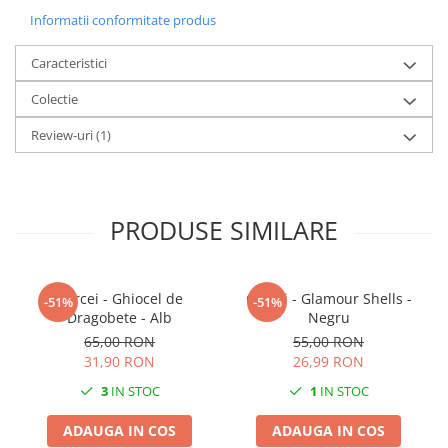
Culoare: Roz
Informatii conformitate produs
Sistem de prindere: Bază oțel inoxidabil
Caracteristici
Fiind un produs handmade, pot exista mici imperfecțiuni, fiecare
Colectie
pereche de cercei fiind unică.
Review-uri
(1)
PRODUSE SIMILARE
Cercei - Ghiocel de
Cercei - Glamour Shells -
-51%
-51%
Dragobete - Alb
Negru
65,00 RON
55,00 RON
31,90 RON
26,99 RON
3
IN STOC
1
IN STOC
ADAUGA IN COS
ADAUGA IN COS