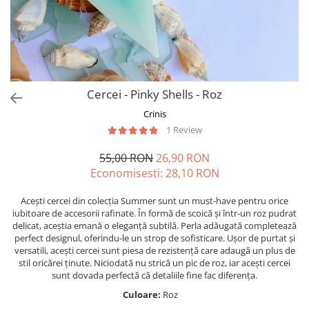
Forever Pets
Friends
Fructe
Fundite
Monstera
Cercei - Pinky Shells - Roz
Neon Collection
Crinis
Passion for Red
1 Review
Pink Pastel
55,00 RON
26,90 RON
Second Breakfast
Economisesti:
28,10
RON
Tiny but Mighty
Acești cercei din colecția Summer sunt un must-have pentru orice
iubitoare de accesorii rafinate. În formă de scoică și într-un roz pudrat
White Sensation
delicat, aceștia emană o eleganță subtilă. Perla adăugată completează
perfect designul, oferindu-le un strop de sofisticare. Ușor de purtat și
versatili, acești cercei sunt piesa de rezistență care adaugă un plus de
stil oricărei ținute. Niciodată nu strică un pic de roz, iar acești cercei
sunt dovada perfectă că detaliile fine fac diferența.
Culoare:
Roz