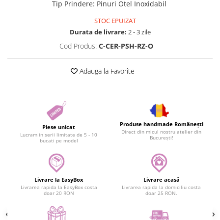
Tip Prindere
:
Pinuri Otel Inoxidabil
STOC EPUIZAT
Durata de livrare:
2 - 3 zile
Cod Produs:
C-CER-PSH-RZ-O
Adauga la Favorite
Produse handmade Românești
Piese unicat
Direct din micul nostru atelier din
Lucram in serii limitate de 5 - 10
București!
bucati pe model
Livrare la EasyBox
Livrare acasă
Livrarea rapida la EasyBox costa
Livrarea rapida la domiciliu costa
doar 20 RON
doar 25 RON.