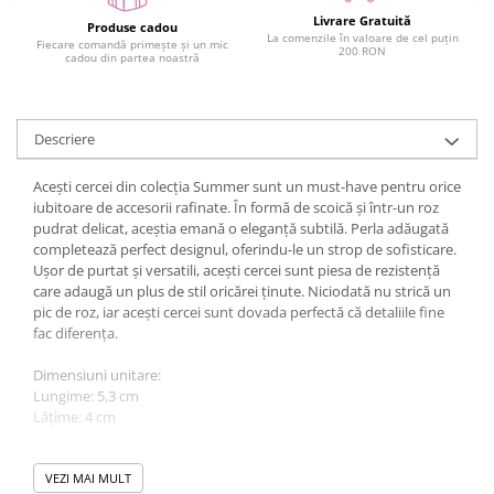
Livrare Gratuită
Produse cadou
La comenzile în valoare de cel puțin
Fiecare comandă primește și un mic
200 RON
cadou din partea noastră
Descriere
Acești cercei din colecția Summer sunt un must-have pentru orice
iubitoare de accesorii rafinate. În formă de scoică și într-un roz
pudrat delicat, aceștia emană o eleganță subtilă. Perla adăugată
completează perfect designul, oferindu-le un strop de sofisticare.
Ușor de purtat și versatili, acești cercei sunt piesa de rezistență
care adaugă un plus de stil oricărei ținute. Niciodată nu strică un
pic de roz, iar acești cercei sunt dovada perfectă că detaliile fine
fac diferența.
Dimensiuni unitare:
Lungime: 5,3 cm
Lățime: 4 cm
Greutate: 2,9 g
VEZI MAI MULT