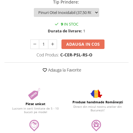
Tip Prindere
:
9
IN STOC
Durata de livrare:
1
ADAUGA IN COS
Cod Produs:
C-CER-PSL-RS-O
Adauga la Favorite
Produse handmade Românești
Piese unicat
Direct din micul nostru atelier din
Lucram in serii limitate de 5 - 10
București!
bucati pe model