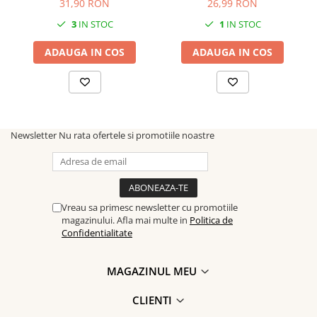
31,90 RON
26,99 RON
Designul unic al acestora prezintă o pisicuță adorabilă care
veghează de pe lună, printre nori și inimioare.
3
IN STOC
1
IN STOC
Cu un vibe distinct de Ziua Îndrăgostiților, acești cercei adaugă un
farmec aparte oricărei ținute, oferindu-ți o notă ludică și
ADAUGA IN COS
ADAUGA IN COS
romantică.
Simte-te specială și fii pregătită să cucerești cu această bijuterie
plină de magie și iubire.
Newsletter
Nu rata ofertele si promotiile noastre
Vreau sa primesc newsletter cu promotiile
magazinului. Afla mai multe in
Politica de
Confidentialitate
MAGAZINUL MEU
CLIENTI