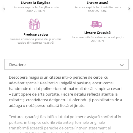
Livrare la EasyBox
Livrare acasă
Livrarea rapida la EasyBox costa
Livrarea rapida la domiciliu costa
doar 20 RON
doar 25 RON.
Livrare Gratuită
Produse cadou
La comenzile în valoare de cel puțin
Fiecare comandă primește și un mic
200 RON
cadou din partea noastră
Descriere
Descoperă magia și unicitatea într-o pereche de cercei cu
adevărat speciali! Realizați cu migală și pasiune, acești cercei
handmade din lut polimeric sunt mai mult decât simple accesorii
– sunt opere de artă purtate. Fiecare detaliu reflectă atenția la
calitate și creativitatea designerului, oferindu-ți posibilitatea de a
adăuga o notă personalizată fiecărei ținute.
Textura ușoară și flexibilă a lutului polimeric asigură confortul în
purtare, în timp ce culorile vibrante și formele originale
transformă această pereche de cercei într-un statement al