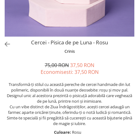
Forever Pets
Friends
Fructe
Fundite
Monstera
Cercei - Pisica de pe Luna - Rosu
Neon Collection
Crinis
Passion for Red
75,00 RON
37,50 RON
Pink Pastel
Economisesti:
37,50
RON
Second Breakfast
Transformă-ți stilul cu această pereche de cercei handmade din lut
Tiny but Mighty
polimeric, disponibili în două nuanțe deosebite: roșu și mov pal.
Designul unic al acestora prezintă o pisicuță adorabilă care veghează
White Sensation
de pe lună, printre nori și inimioare.
Cu un vibe distinct de Ziua Îndrăgostiților, acești cercei adaugă un
farmec aparte oricărei ținute, oferindu-ți o notă ludică și romantică.
Simte-te specială și fii pregătită să cucerești cu această bijuterie plină
de magie și iubire.
Culoare:
Rosu