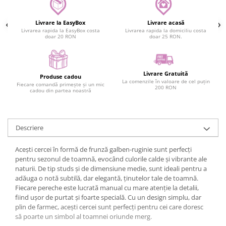
Livrare la EasyBox
Livrare acasă
Livrarea rapida la EasyBox costa
Livrarea rapida la domiciliu costa
doar 20 RON
doar 25 RON.
Livrare Gratuită
Produse cadou
La comenzile în valoare de cel puțin
Fiecare comandă primește și un mic
200 RON
cadou din partea noastră
Descriere
Acești cercei în formă de frunză galben-ruginie sunt perfecți
pentru sezonul de toamnă, evocând culorile calde și vibrante ale
naturii. De tip studs și de dimensiune medie, sunt ideali pentru a
adăuga o notă subtilă, dar elegantă, ținutelor tale de toamnă.
Fiecare pereche este lucrată manual cu mare atenție la detalii,
fiind ușor de purtat și foarte specială. Cu un design simplu, dar
plin de farmec, acești cercei sunt perfecți pentru cei care doresc
să poarte un simbol al toamnei oriunde merg.