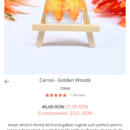
Forever Pets
Friends
Fructe
Fundite
Monstera
Neon Collection
Passion for Red
Pink Pastel
Second Breakfast
Cercei - Golden Woods
Tiny but Mighty
Crinis
White Sensation
1 Review
45,00 RON
21,99 RON
Economisesti:
23,01
RON
Acești cercei în formă de frunză galben-ruginie sunt perfecți pentru