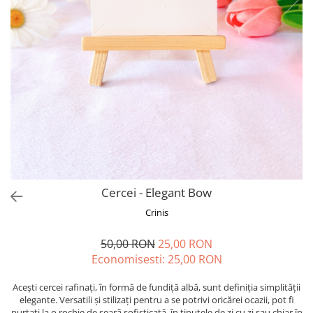
Forever Pets
Friends
Fructe
Fundite
Monstera
Neon Collection
Passion for Red
Pink Pastel
Second Breakfast
Cercei - Elegant Bow
Tiny but Mighty
Crinis
White Sensation
50,00 RON
25,00 RON
Economisesti:
25,00
RON
Acești cercei rafinați, în formă de fundiță albă, sunt definiția simplității
elegante. Versatili și stilizați pentru a se potrivi oricărei ocazii, pot fi
purtați la o rochie de seară sofisticată, în ținutele de zi cu zi sau chiar în