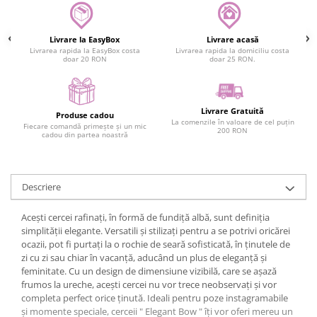
Livrare la EasyBox
Livrare acasă
Livrarea rapida la EasyBox costa
Livrarea rapida la domiciliu costa
doar 20 RON
doar 25 RON.
Livrare Gratuită
Produse cadou
La comenzile în valoare de cel puțin
Fiecare comandă primește și un mic
200 RON
cadou din partea noastră
Descriere
Acești cercei rafinați, în formă de fundiță albă, sunt definiția
simplității elegante. Versatili și stilizați pentru a se potrivi oricărei
ocazii, pot fi purtați la o rochie de seară sofisticată, în ținutele de
zi cu zi sau chiar în vacanță, aducând un plus de eleganță și
feminitate. Cu un design de dimensiune vizibilă, care se așază
frumos la ureche, acești cercei nu vor trece neobservați și vor
completa perfect orice ținută. Ideali pentru poze instagramabile
și momente speciale, cerceii " Elegant Bow " îți vor oferi mereu un