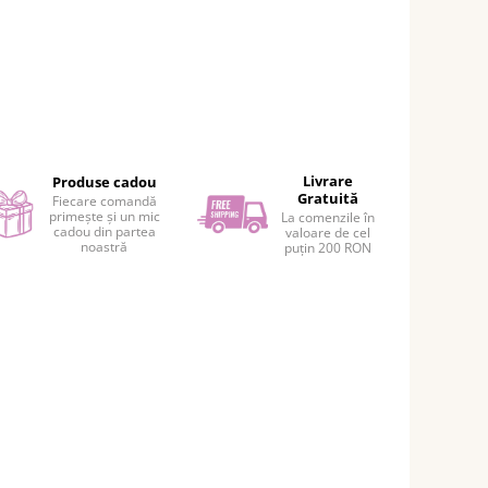
Livrare
Produse cadou
Gratuită
Fiecare comandă
primește și un mic
La comenzile în
cadou din partea
valoare de cel
noastră
puțin 200 RON