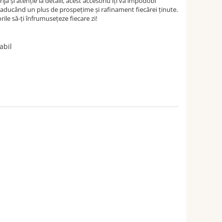
ijă și atenție la detalii, acest accesoriu îți va împodobi
, aducând un plus de prospețime și rafinament fiecărei ținute.
rile să-ți înfrumusețeze fiecare zi!
abil