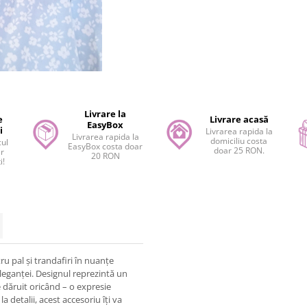
Livrare la
e
Livrare acasă
EasyBox
i
Livrarea rapida la
Livrarea rapida la
domiciliu costa
cul
EasyBox costa doar
doar 25 RON.
er
20 RON
i!
ru pal și trandafiri în nuanțe
eleganței. Designul reprezintă un
e dăruit oricând – o expresie
a detalii, acest accesoriu îți va