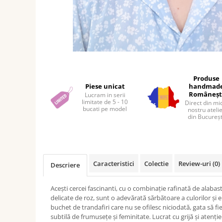
Distribuie
pe
Facebook
Produse
Piese unicat
handmad
Româneșt
Lucram in serii
limitate de 5 - 10
Direct din mi
bucati pe model
nostru ateli
din Bucureșt
Caracteristici
Colectie
Review-uri
(0)
Descriere
Acești cercei fascinanti, cu o combinație rafinată de alabast
delicate de roz, sunt o adevărată sărbătoare a culorilor și 
buchet de trandafiri care nu se ofilesc niciodată, gata să fi
subtilă de frumusețe și feminitate. Lucrat cu grijă și atenție l