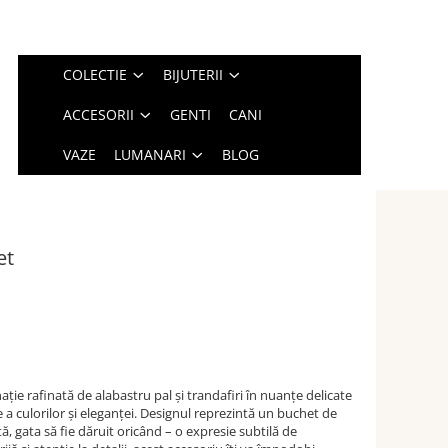
COLECTIE
BIJUTERII
ACCESORII
GENTI
CANI
VAZE
LUMANARI
BLOG
et
ație rafinată de alabastru pal și trandafiri în nuanțe delicate
 a culorilor și eleganței. Designul reprezintă un buchet de
tă, gata să fie dăruit oricând – o expresie subtilă de