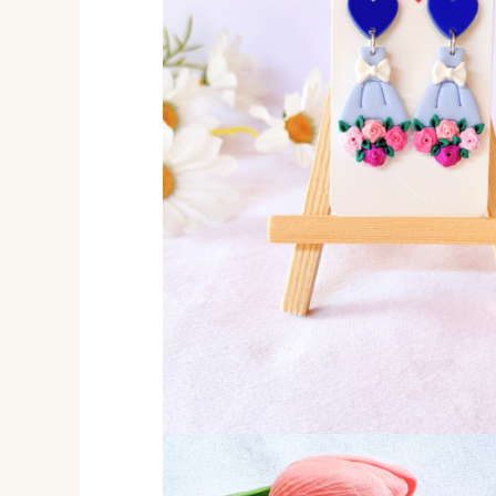
Forever Pets
Friends
Fructe
Fundite
Monstera
Neon Collection
Passion for Red
Pink Pastel
Second Breakfast
Tiny but Mighty
White Sensation