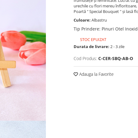
frumusețe și feminitate. Lucrat cu gr
urechile cu flori mereu înfloritoare
Poartă " Special Bouquet " și lasă flo
Culoare:
Albastru
Tip Prindere
:
Pinuri Otel Inoxid
STOC EPUIZAT
Durata de livrare:
2 - 3 zile
Cod Produs:
C-CER-SBQ-AB-O
Adauga la Favorite