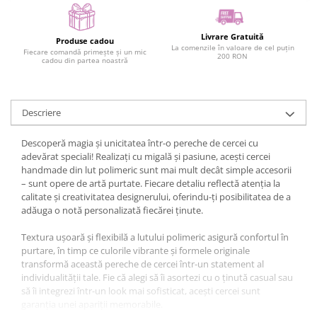
Livrare Gratuită
Produse cadou
La comenzile în valoare de cel puțin
Fiecare comandă primește și un mic
200 RON
cadou din partea noastră
Descriere
Descoperă magia și unicitatea într-o pereche de cercei cu
adevărat speciali! Realizați cu migală și pasiune, acești cercei
handmade din lut polimeric sunt mai mult decât simple accesorii
– sunt opere de artă purtate. Fiecare detaliu reflectă atenția la
calitate și creativitatea designerului, oferindu-ți posibilitatea de a
adăuga o notă personalizată fiecărei ținute.
Textura ușoară și flexibilă a lutului polimeric asigură confortul în
purtare, în timp ce culorile vibrante și formele originale
transformă această pereche de cercei într-un statement al
individualității tale. Fie că alegi să îi asortezi cu o ținută casual sau
să îi integrezi într-un look mai sofisticat, acești cercei sunt
garanția unei apariții memorabile.