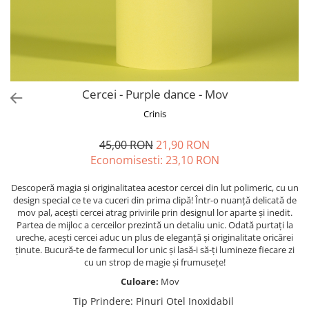
Forever Pets
Friends
Fructe
Fundite
Monstera
Cercei - Purple dance - Mov
Neon Collection
Crinis
Passion for Red
45,00 RON
21,90 RON
Pink Pastel
Economisesti:
23,10
RON
Second Breakfast
Descoperă magia și originalitatea acestor cercei din lut polimeric, cu un
Tiny but Mighty
design special ce te va cuceri din prima clipă! Într-o nuanță delicată de
mov pal, acești cercei atrag privirile prin designul lor aparte și inedit.
White Sensation
Partea de mijloc a cerceilor prezintă un detaliu unic. Odată purtați la
ureche, acești cercei aduc un plus de eleganță și originalitate oricărei
ținute. Bucură-te de farmecul lor unic și lasă-i să-ți lumineze fiecare zi
cu un strop de magie și frumusețe!
Culoare:
Mov
Tip Prindere
:
Pinuri Otel Inoxidabil