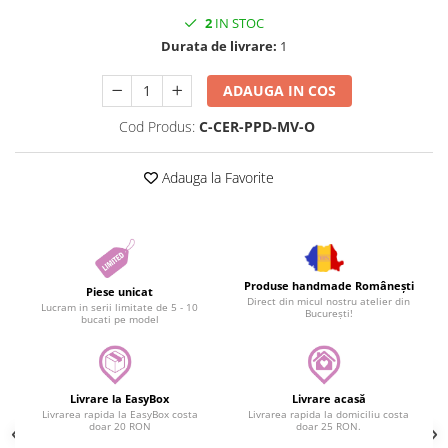
2
IN STOC
Durata de livrare:
1
ADAUGA IN COS
Cod Produs:
C-CER-PPD-MV-O
Adauga la Favorite
Produse handmade Românești
Piese unicat
Direct din micul nostru atelier din
Lucram in serii limitate de 5 - 10
București!
bucati pe model
Livrare la EasyBox
Livrare acasă
Livrarea rapida la EasyBox costa
Livrarea rapida la domiciliu costa
doar 20 RON
doar 25 RON.