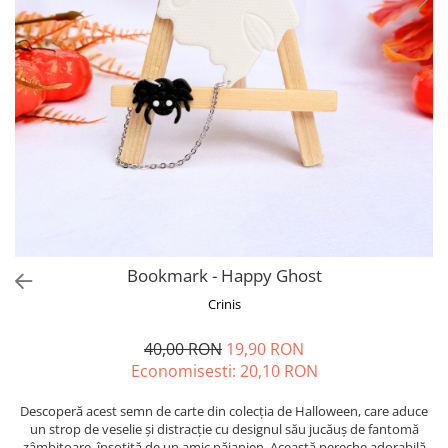
Forever Pets
Friends
Fructe
Fundite
Monstera
Neon Collection
Passion for Red
Pink Pastel
Second Breakfast
Bookmark - Happy Ghost
Tiny but Mighty
Crinis
White Sensation
40,00 RON
19,90 RON
Economisesti:
20,10
RON
Descoperă acest semn de carte din colecția de Halloween, care aduce
un strop de veselie și distracție cu designul său jucăuș de fantomă
zâmbitoare, însoțită de un amic păianjen. Această pereche adorabilă