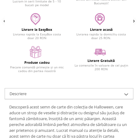
Lucram in serii limitate de 5 - 10
București!
bucati pe model
Livrare la EasyBox
Livrare acasă
Livrarea rapida la EasyBox costa
Livrarea rapida la domiciliu costa
doar 20 RON
doar 25 RON.
Livrare Gratuită
Produse cadou
La comenzile în valoare de cel puțin
Fiecare comandă primește și un mic
200 RON
cadou din partea noastră
Descriere
Descoperă acest semn de carte din colecția de Halloween, care
aduce un strop de veselie și distracție cu designul său jucăuș de
fantomă zâmbitoare, însoțită de un amic păianjen. Această
pereche adorabilă îmbină perfect atmosfera de sărbătoare cu un
aer prietenos și amuzant. Lucrat manual cu atenție la detalii,
acest semn de carte nu doar că îți va păstra locul în cartea