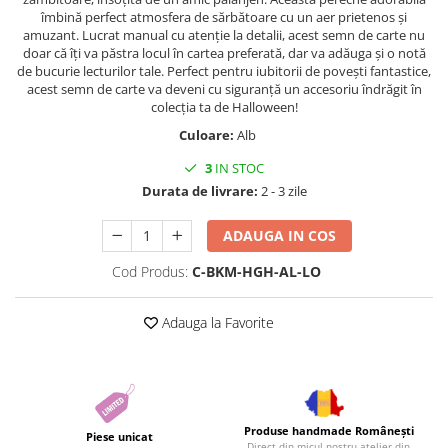
îmbină perfect atmosfera de sărbătoare cu un aer prietenos și
amuzant. Lucrat manual cu atenție la detalii, acest semn de carte nu
doar că îți va păstra locul în cartea preferată, dar va adăuga și o notă
de bucurie lecturilor tale. Perfect pentru iubitorii de povești fantastice,
acest semn de carte va deveni cu siguranță un accesoriu îndrăgit în
colecția ta de Halloween!
Culoare:
Alb
3
IN STOC
Durata de livrare:
2 - 3 zile
ADAUGA IN COS
Cod Produs:
C-BKM-HGH-AL-LO
Adauga la Favorite
Produse handmade Românești
Piese unicat
Direct din micul nostru atelier din