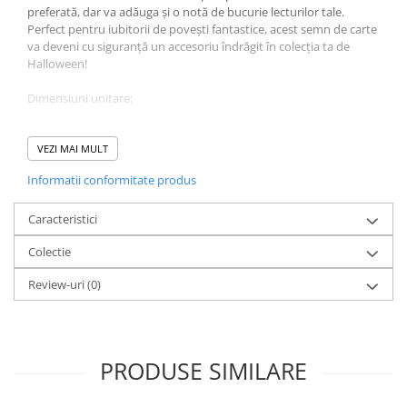
preferată, dar va adăuga și o notă de bucurie lecturilor tale.
Perfect pentru iubitorii de povești fantastice, acest semn de carte
va deveni cu siguranță un accesoriu îndrăgit în colecția ta de
Halloween!
Dimensiuni unitare:
Lungime aproximativă : 11,7 cm
Lățime aproximativă : 25,2 cm
VEZI MAI MULT
Informatii conformitate produs
Greutate aproximativă : 14,2 g
Culoare: Alb
Caracteristici
Colectie
Fiind un produs handmade, pot exista mici imperfecțiuni, fiecare
Review-uri
(0)
pereche de cercei fiind unică.
PRODUSE SIMILARE