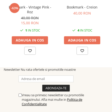
Bookmark - Vintage Pink -
Bookmark - Creion
-63%
Roz
40,00 RON
40,00 RON
15,00 RON
1
IN STOC
4
IN STOC
ADAUGA IN COS
ADAUGA IN COS
Newsletter
Nu rata ofertele si promotiile noastre
Vreau sa primesc newsletter cu promotiile
magazinului. Afla mai multe in
Politica de
Confidentialitate