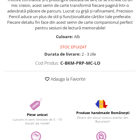
mic creion, acest semn de carte transformă fiecare pagină într-o
adevărată plăcere de parcurs. Lucrat cu grijă și rafinament, Precision
Pencil aduce un plus de stil și funcționalitate cărților tale preferate.
Fiecare detaliu fin face din acest semn de carte companionul perfect
pentru sesiuni de lectură memorabile!
Culoare:
Alb
STOC EPUIZAT
Durata de livrare:
2 - 3 zile
Cod Produs:
C-BKM-PRP-MC-LO
Adauga la Favorite
Produse handmade Românești
Piese unicat
Direct din micul nostru atelier din
Lucram in serii limitate de 5 - 10
București!
bucati pe model