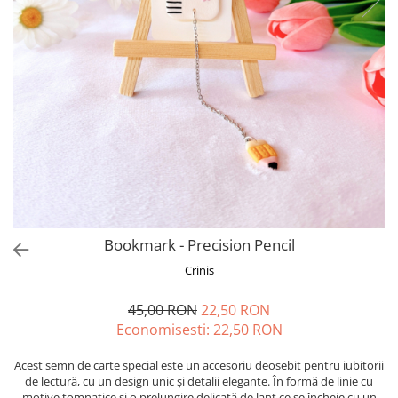
Forever Pets
Friends
Fructe
Fundite
Monstera
Neon Collection
Passion for Red
Pink Pastel
Second Breakfast
Bookmark - Precision Pencil
Tiny but Mighty
Crinis
White Sensation
45,00 RON
22,50 RON
Economisesti:
22,50
RON
Acest semn de carte special este un accesoriu deosebit pentru iubitorii
de lectură, cu un design unic și detalii elegante. În formă de linie cu
motive tomnatice și o prelungire delicată de lanț ce se încheie cu un