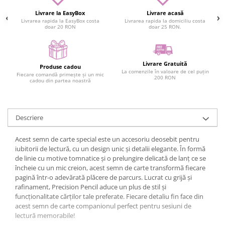
Livrare la EasyBox
Livrare acasă
Livrarea rapida la EasyBox costa
Livrarea rapida la domiciliu costa
doar 20 RON
doar 25 RON.
Livrare Gratuită
Produse cadou
La comenzile în valoare de cel puțin
Fiecare comandă primește și un mic
200 RON
cadou din partea noastră
Descriere
Acest semn de carte special este un accesoriu deosebit pentru
iubitorii de lectură, cu un design unic și detalii elegante. În formă
de linie cu motive tomnatice și o prelungire delicată de lanț ce se
încheie cu un mic creion, acest semn de carte transformă fiecare
pagină într-o adevărată plăcere de parcurs. Lucrat cu grijă și
rafinament, Precision Pencil aduce un plus de stil și
funcționalitate cărților tale preferate. Fiecare detaliu fin face din
acest semn de carte companionul perfect pentru sesiuni de
lectură memorabile!