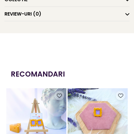
Greutate: 10,4 g
REVIEW-URI
(0)
Culoare: Galben
Sistem de prindere: Bază din oțel inoxidabil
Fiind un produs handmade, pot exista mici imperfecțiuni,
fiecare pereche de cercei fiind unică.
RECOMANDARI