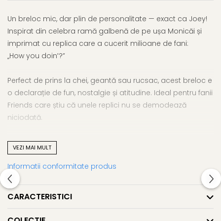
Un breloc mic, dar plin de personalitate — exact ca Joey!
Inspirat din celebra ramă galbenă de pe ușa Monicăi și
imprimat cu replica care a cucerit milioane de fani:
„How you doinʹ?”
Perfect de prins la chei, geantă sau rucsac, acest breloc e
o declarație de fun, nostalgie și atitudine. Ideal pentru fanii
Friends care știu că unele replici nu se demodează
niciodată.
Și da, e și un cadou genial pentru cineva cu simțul
VEZI MAI MULT
umorului și inima ancorată în anii ‘90.
Informatii conformitate produs
Dimensiuni unitare:
Lungime: 5 cm
CARACTERISTICI
Lățime: 4,5 cm
COLECTIE