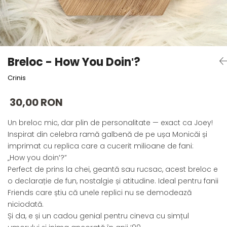
Forever Pets
Friends
Fructe
Fundite
Breloc - How You Doinʹ?
Monstera
Crinis
Neon Collection
Passion for Red
30,00 RON
Pink Pastel
Un breloc mic, dar plin de personalitate — exact ca Joey!
Second Breakfast
Inspirat din celebra ramă galbenă de pe ușa Monicăi și
Tiny but Mighty
imprimat cu replica care a cucerit milioane de fani:
White Sensation
„How you doinʹ?”
Perfect de prins la chei, geantă sau rucsac, acest breloc e
o declarație de fun, nostalgie și atitudine. Ideal pentru fanii
Friends care știu că unele replici nu se demodează
niciodată.
Și da, e și un cadou genial pentru cineva cu simțul