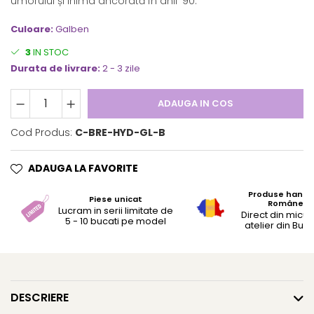
umorului și inima ancorată în anii ‘90.
Culoare:
Galben
3
IN STOC
Durata de livrare:
2 - 3 zile
ADAUGA IN COS
Cod Produs:
C-BRE-HYD-GL-B
ADAUGA LA FAVORITE
Produse hand
Piese unicat
Românești
Lucram in serii limitate de
Direct din micul
5 - 10 bucati pe model
atelier din Bucu
DESCRIERE