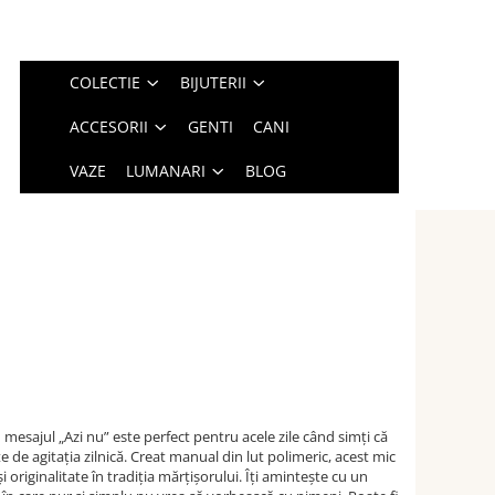
COLECTIE
BIJUTERII
ACCESORII
GENTI
CANI
VAZE
LUMANARI
BLOG
mesajul „Azi nu” este perfect pentru acele zile când simți că
te de agitația zilnică. Creat manual din lut polimeric, acest mic
originalitate în tradiția mărțișorului. Îți amintește cu un