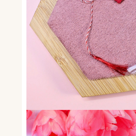
Forever Pets
Friends
Fructe
Fundite
Monstera
Neon Collection
Passion for Red
Pink Pastel
Second Breakfast
Tiny but Mighty
White Sensation