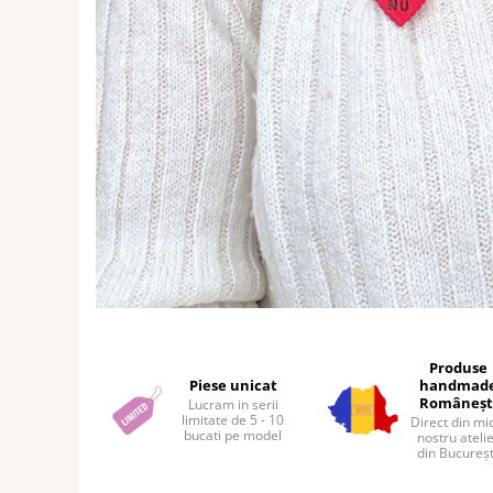
Distribuie
pe
Facebook
Produse
Piese unicat
handmad
Româneșt
Lucram in serii
limitate de 5 - 10
Direct din mi
bucati pe model
nostru ateli
din Bucureșt