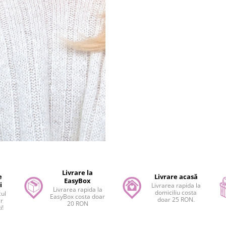
Livrare la
e
Livrare acasă
EasyBox
i
Livrarea rapida la
Livrarea rapida la
domiciliu costa
cul
EasyBox costa doar
doar 25 RON.
er
20 RON
i!