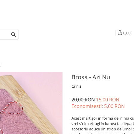
0,00
u
Brosa - Azi Nu
Crinis
20,00 RON
15,00 RON
Economisesti:
5,00
RON
Acest mărțișor în formă de inimă cu 
vrei să te retragi în lumea ta, depar
accesoriu aduce un strop de umor și 