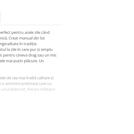
erfect pentru acele zile când
ilnică. Creat manual din lut
ginalitate în tradiția
ul la zile în care pur și simplu
t pentru cineva drag sau un mic
le mai puțin plăcute. Un
ale de cea mai înaltă calitate și
și o amintire prețioasă care va
u unul elaborat, fiecare mărțișor