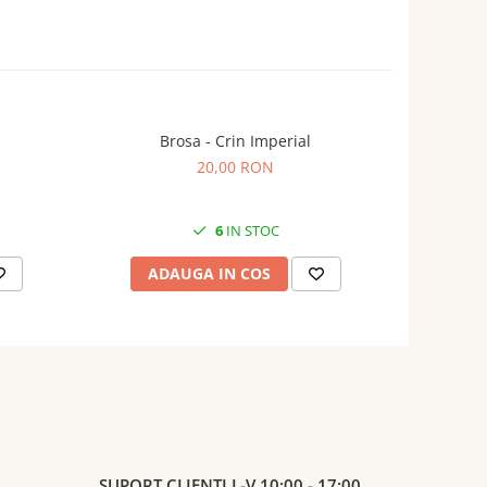
Brosa - Crin Imperial
B
20,00 RON
6
IN STOC
ADAUGA IN COS
AD
SUPORT CLIENTI
L-V 10:00 - 17:00