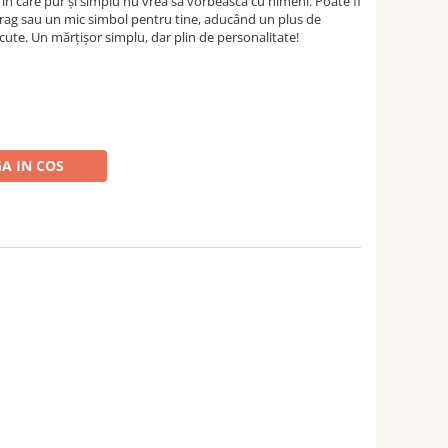
e în care pur și simplu nu vrea să vorbească cu nimeni. Poate fi
ag sau un mic simbol pentru tine, aducând un plus de
ute. Un mărțișor simplu, dar plin de personalitate!
A IN COS