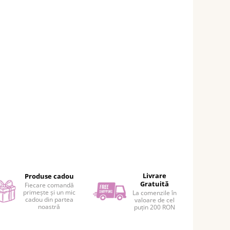
Livrare
Produse cadou
Gratuită
Fiecare comandă
primește și un mic
La comenzile în
cadou din partea
valoare de cel
noastră
puțin 200 RON