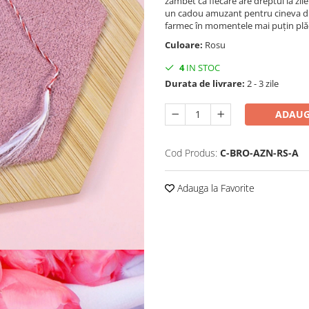
zâmbet că fiecare are dreptul la zil
un cadou amuzant pentru cineva dr
farmec în momentele mai puțin plăc
Culoare:
Rosu
4
IN STOC
Durata de livrare:
2 - 3 zile
ADAUG
Cod Produs:
C-BRO-AZN-RS-A
Adauga la Favorite