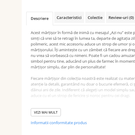
Caracteristici
Colectie
Review-uri
(0)
Descriere
Acest mărțișor în formă de inimă cu mesajul „Azi nu” este p
simți că vrei să te retragi în lumea ta, departe de agitația z
polimeric, acest mic accesoriu aduce un strop de umor și ori
mărțișorului. Îți amintește cu un zâmbet că fiecare are drept
nu vrea să vorbească cu nimeni. Poate fi un cadou amuzan
simbol pentru tine, aducând un plus de farmec în momente
mărțișor simplu, dar plin de personalitate!
Fiecare mărțișor din colecția noastră este realizat cu materi
atenție la detalii, garantând nu doar o bucurie efemeră, ci 
dăinui ani de zile. Indiferent că alegeți un model simplu sa
aduce cu el un strop de fericire și noroc pentru cei dragi.
Dimensiuni unitare:
Lungime: 2,5 cm
VEZI MAI MULT
Lățime: 2,5 cm
Informatii conformitate produs
Greutate: 1,7 g