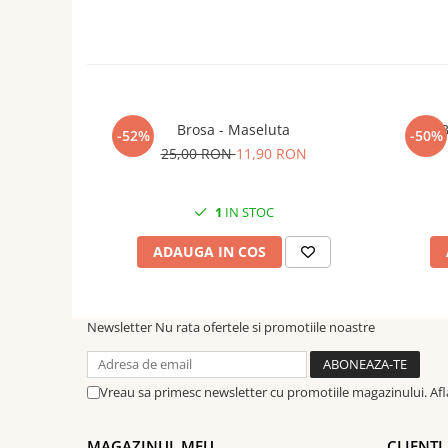
Culoare: Roșu
Sistem de prindere: Broșă din oțel
Fiind un produs handmade, pot exista mici imperfecțiuni, f
Brosa - Maseluta
B
-52%
-50%
25,00 RON
11,90 RON
1
IN STOC
ADAUGA IN COS
Newsletter
Nu rata ofertele si promotiile noastre
Vreau sa primesc newsletter cu promotiile magazinului. Af
MAGAZINUL MEU
CLIENTI