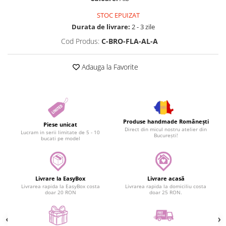
STOC EPUIZAT
Durata de livrare:
2 - 3 zile
Cod Produs:
C-BRO-FLA-AL-A
Adauga la Favorite
Produse handmade Românești
Piese unicat
Direct din micul nostru atelier din
Lucram in serii limitate de 5 - 10
București!
bucati pe model
Livrare la EasyBox
Livrare acasă
Livrarea rapida la EasyBox costa
Livrarea rapida la domiciliu costa
doar 20 RON
doar 25 RON.