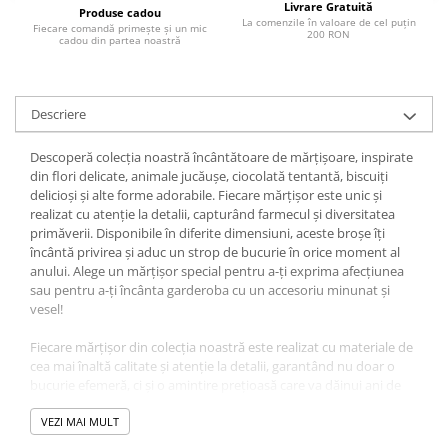
Livrare Gratuită
Produse cadou
La comenzile în valoare de cel puțin
Fiecare comandă primește și un mic
200 RON
cadou din partea noastră
Descriere
Descoperă colecția noastră încântătoare de mărțișoare, inspirate
din flori delicate, animale jucăușe, ciocolată tentantă, biscuiți
delicioși și alte forme adorabile. Fiecare mărțișor este unic și
realizat cu atenție la detalii, capturând farmecul și diversitatea
primăverii. Disponibile în diferite dimensiuni, aceste broșe îți
încântă privirea și aduc un strop de bucurie în orice moment al
anului. Alege un mărțișor special pentru a-ți exprima afecțiunea
sau pentru a-ți încânta garderoba cu un accesoriu minunat și
vesel!
Fiecare mărțișor din colecția noastră este realizat cu materiale de
cea mai înaltă calitate și atenție la detalii, garantând nu doar o
bucurie efemeră, ci și o amintire prețioasă care va dăinui ani de
zile. Indiferent că alegeți un model simplu sau unul elaborat,
fiecare mărțișor aduce cu el un strop de fericire și noroc pentru
VEZI MAI MULT
cei dragi.