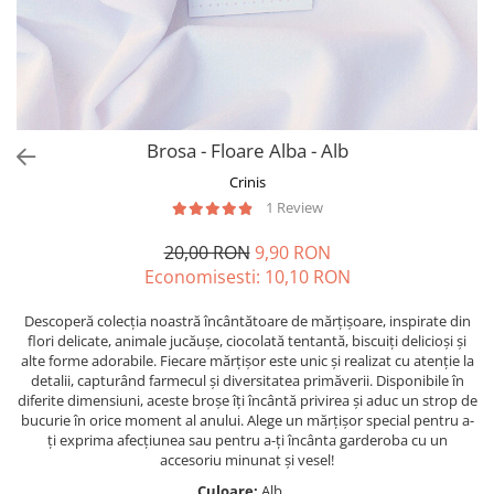
Forever Pets
Friends
Fructe
Fundite
Monstera
Brosa - Floare Alba - Alb
Neon Collection
Crinis
Passion for Red
1 Review
Pink Pastel
20,00 RON
9,90 RON
Second Breakfast
Economisesti:
10,10
RON
Tiny but Mighty
Descoperă colecția noastră încântătoare de mărțișoare, inspirate din
flori delicate, animale jucăușe, ciocolată tentantă, biscuiți delicioși și
White Sensation
alte forme adorabile. Fiecare mărțișor este unic și realizat cu atenție la
detalii, capturând farmecul și diversitatea primăverii. Disponibile în
diferite dimensiuni, aceste broșe îți încântă privirea și aduc un strop de
bucurie în orice moment al anului. Alege un mărțișor special pentru a-
ți exprima afecțiunea sau pentru a-ți încânta garderoba cu un
accesoriu minunat și vesel!
Culoare:
Alb