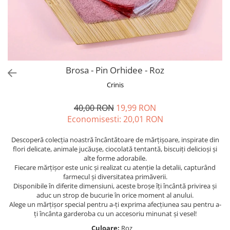
Forever Pets
Friends
Fructe
Fundite
Monstera
Brosa - Pin Orhidee - Roz
Neon Collection
Crinis
Passion for Red
40,00 RON
19,99 RON
Pink Pastel
Economisesti:
20,01
RON
Second Breakfast
Descoperă colecția noastră încântătoare de mărțișoare, inspirate din
Tiny but Mighty
flori delicate, animale jucăușe, ciocolată tentantă, biscuiți delicioși și
alte forme adorabile.
White Sensation
Fiecare mărțișor este unic și realizat cu atenție la detalii, capturând
farmecul și diversitatea primăverii.
Disponibile în diferite dimensiuni, aceste broșe îți încântă privirea și
aduc un strop de bucurie în orice moment al anului.
Alege un mărțișor special pentru a-ți exprima afecțiunea sau pentru a-
ți încânta garderoba cu un accesoriu minunat și vesel!
Culoare:
Roz