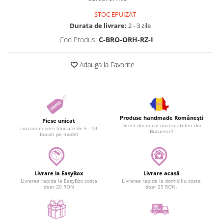
STOC EPUIZAT
Durata de livrare:
2 - 3 zile
Cod Produs:
C-BRO-ORH-RZ-I
Adauga la Favorite
Produse handmade Românești
Piese unicat
Direct din micul nostru atelier din
Lucram in serii limitate de 5 - 10
București!
bucati pe model
Livrare la EasyBox
Livrare acasă
Livrarea rapida la EasyBox costa
Livrarea rapida la domiciliu costa
doar 20 RON
doar 25 RON.