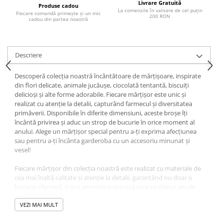
Livrare Gratuită
Produse cadou
La comenzile în valoare de cel puțin
Fiecare comandă primește și un mic
200 RON
cadou din partea noastră
Descriere
Descoperă colecția noastră încântătoare de mărțișoare, inspirate
din flori delicate, animale jucăușe, ciocolată tentantă, biscuiți
delicioși și alte forme adorabile. Fiecare mărțișor este unic și
realizat cu atenție la detalii, capturând farmecul și diversitatea
primăverii. Disponibile în diferite dimensiuni, aceste broșe îți
încântă privirea și aduc un strop de bucurie în orice moment al
anului. Alege un mărțișor special pentru a-ți exprima afecțiunea
sau pentru a-ți încânta garderoba cu un accesoriu minunat și
vesel!
Fiecare mărțișor din colecția noastră este realizat cu materiale de
cea mai înaltă calitate și atenție la detalii, garantând nu doar o
bucurie efemeră, ci și o amintire prețioasă care va dăinui ani de
zile. Indiferent că alegeți un model simplu sau unul elaborat,
fiecare mărțișor aduce cu el un strop de fericire și noroc pentru
VEZI MAI MULT
cei dragi.