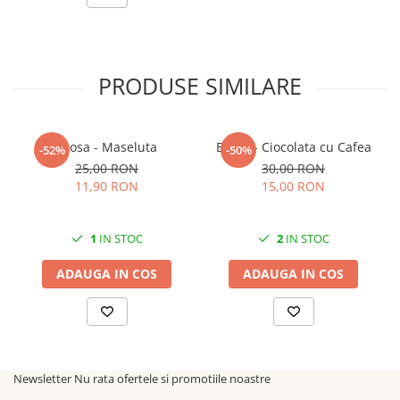
PRODUSE SIMILARE
Brosa - Maseluta
Brosa - Ciocolata cu Cafea
-52%
-50%
25,00 RON
30,00 RON
11,90 RON
15,00 RON
1
IN STOC
2
IN STOC
ADAUGA IN COS
ADAUGA IN COS
Newsletter
Nu rata ofertele si promotiile noastre