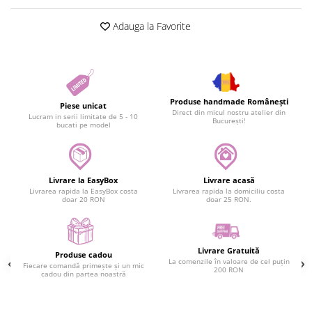
Adauga la Favorite
Produse handmade Românești
Piese unicat
Direct din micul nostru atelier din
Lucram in serii limitate de 5 - 10
București!
bucati pe model
Livrare la EasyBox
Livrare acasă
Livrarea rapida la EasyBox costa
Livrarea rapida la domiciliu costa
doar 20 RON
doar 25 RON.
Livrare Gratuită
Produse cadou
La comenzile în valoare de cel puțin
Fiecare comandă primește și un mic
200 RON
cadou din partea noastră