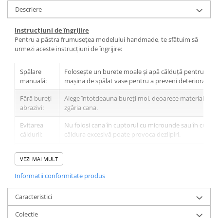
Descriere
Instrucțiuni de îngrijire
Pentru a păstra frumusețea modelului handmade, te sfătuim să
urmezi aceste instrucțiuni de îngrijire:
Spălare
Folosește un burete moale și apă călduță pentru curăț
manuală:
mașina de spălat vase pentru a preveni deteriorarea 
Fără bureți
Alege întotdeauna bureți moi, deoarece materialele a
abrazivi:
zgâria cana.
Evitarea
Nu folosi cana în cuptorul cu microunde sau în cupto
căldurii:
căldura excesivă poate provoca dezlipiri.
Nu lăsa în
Evită să lași cana să stea în apă pentru o perioadă în
VEZI MAI MULT
apă:
pentru a preveni afectarea adezivului.
Informatii conformitate produs
Depozitare
Așază cănile astfel încât să nu se frece între ele sau cu
cu grijă:
dure.
Caracteristici
Evită
Nu folosi soluții de curățare agresive și evită contactu
Colectie
substanțele
cu uleiuri.