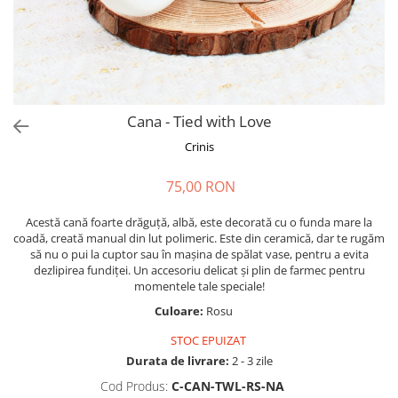
Forever Pets
Friends
Fructe
Fundite
Monstera
Cana - Tied with Love
Neon Collection
Crinis
Passion for Red
75,00 RON
Pink Pastel
Second Breakfast
Acestă cană foarte drăguță, albă, este decorată cu o funda mare la
coadă, creată manual din lut polimeric. Este din ceramică, dar te rugăm
Tiny but Mighty
să nu o pui la cuptor sau în mașina de spălat vase, pentru a evita
dezlipirea fundiței. Un accesoriu delicat și plin de farmec pentru
White Sensation
momentele tale speciale!
Culoare:
Rosu
STOC EPUIZAT
Durata de livrare:
2 - 3 zile
Cod Produs:
C-CAN-TWL-RS-NA