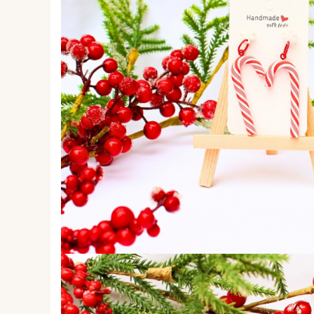
Forever Pets
Friends
Fructe
Fundite
Monstera
Neon Collection
Passion for Red
Pink Pastel
Second Breakfast
Tiny but Mighty
White Sensation