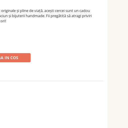
i originale și pline de viață, acești cercei sunt un cadou
un și bijuterii handmade. Fii pregătită să atragi priviri
ori!
A IN COS