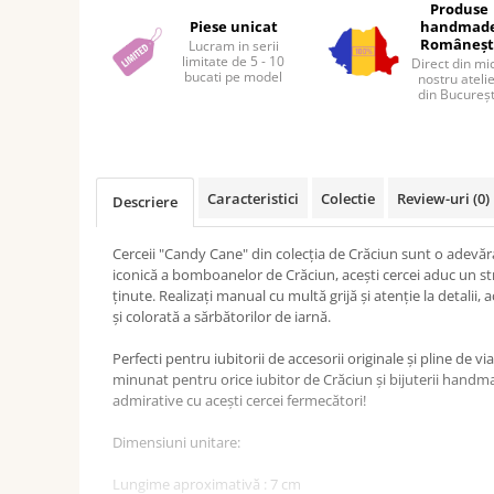
Facebook
Produse
Piese unicat
handmad
Româneșt
Lucram in serii
limitate de 5 - 10
Direct din mi
bucati pe model
nostru ateli
din Bucureșt
Caracteristici
Colectie
Review-uri
(0)
Descriere
Cerceii "Candy Cane" din colecția de Crăciun sunt o adevăra
iconică a bomboanelor de Crăciun, acești cercei aduc un st
ținute. Realizați manual cu multă grijă și atenție la detalii,
și colorată a sărbătorilor de iarnă.
Perfecti pentru iubitorii de accesorii originale și pline de v
minunat pentru orice iubitor de Crăciun și bijuterii handmade
admirative cu acești cercei fermecători!
Dimensiuni unitare:
Lungime aproximativă : 7 cm