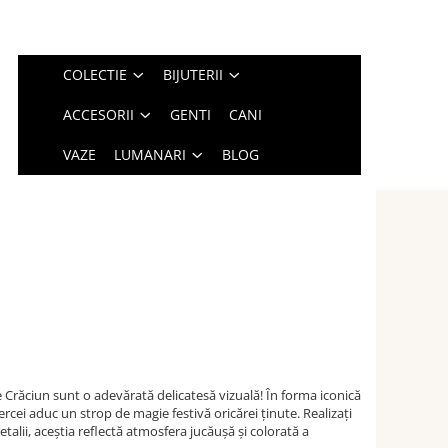
COLECTIE
BIJUTERII
ACCESORII
GENTI
CANI
VAZE
LUMANARI
BLOG
e Crăciun sunt o adevărată delicatesă vizuală! În forma iconică
cei aduc un strop de magie festivă oricărei ținute. Realizați
etalii, aceștia reflectă atmosfera jucăușă și colorată a