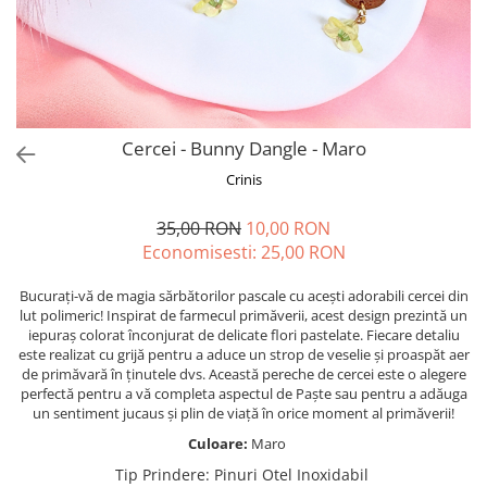
Forever Pets
Friends
Fructe
Fundite
Monstera
Cercei - Bunny Dangle - Maro
Neon Collection
Crinis
Passion for Red
35,00 RON
10,00 RON
Pink Pastel
Economisesti:
25,00
RON
Second Breakfast
Bucurați-vă de magia sărbătorilor pascale cu acești adorabili cercei din
Tiny but Mighty
lut polimeric! Inspirat de farmecul primăverii, acest design prezintă un
iepuraș colorat înconjurat de delicate flori pastelate. Fiecare detaliu
White Sensation
este realizat cu grijă pentru a aduce un strop de veselie și proaspăt aer
de primăvară în ținutele dvs. Această pereche de cercei este o alegere
perfectă pentru a vă completa aspectul de Paște sau pentru a adăuga
un sentiment jucaus și plin de viață în orice moment al primăverii!
Culoare:
Maro
Tip Prindere
:
Pinuri Otel Inoxidabil