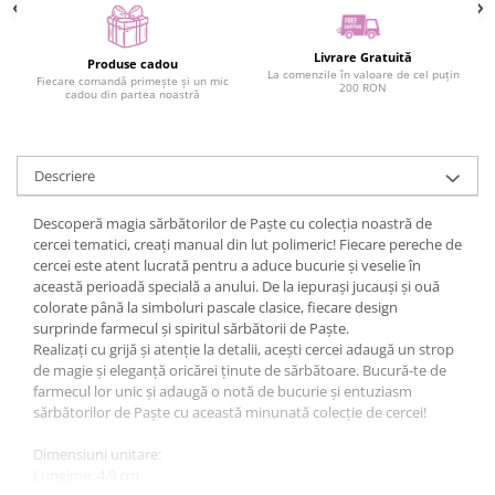
Livrare Gratuită
Produse cadou
La comenzile în valoare de cel puțin
Fiecare comandă primește și un mic
200 RON
cadou din partea noastră
Descriere
Descoperă magia sărbătorilor de Paște cu colecția noastră de
cercei tematici, creați manual din lut polimeric! Fiecare pereche de
cercei este atent lucrată pentru a aduce bucurie și veselie în
această perioadă specială a anului. De la iepurași jucauși și ouă
colorate până la simboluri pascale clasice, fiecare design
surprinde farmecul și spiritul sărbătorii de Paște.
Realizați cu grijă și atenție la detalii, acești cercei adaugă un strop
de magie și eleganță oricărei ținute de sărbătoare. Bucură-te de
farmecul lor unic și adaugă o notă de bucurie și entuziasm
sărbătorilor de Paște cu această minunată colecție de cercei!
Dimensiuni unitare:
Lungime: 4,9 cm