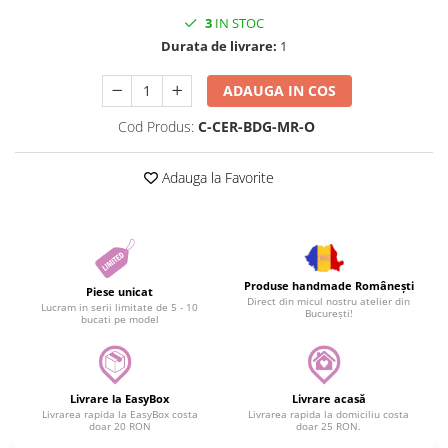
3
IN STOC
Durata de livrare:
1
ADAUGA IN COS
Cod Produs:
C-CER-BDG-MR-O
Adauga la Favorite
Produse handmade Românești
Piese unicat
Direct din micul nostru atelier din
Lucram in serii limitate de 5 - 10
București!
bucati pe model
Livrare la EasyBox
Livrare acasă
Livrarea rapida la EasyBox costa
Livrarea rapida la domiciliu costa
doar 20 RON
doar 25 RON.