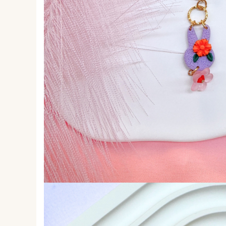
Forever Pets
Friends
Fructe
Fundite
Monstera
Neon Collection
Passion for Red
Pink Pastel
Second Breakfast
Tiny but Mighty
White Sensation