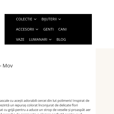
COLECTIE
BIJUTERII
ACCESORII
GENTI
CANI
VAZE
LUMANARI
BLOG
 - Mov
scale cu acești adorabili cercei din lut polimeric! Inspirat de
ezintă un iepuraș colorat înconjurat de delicate flori
izat cu grijă pentru a aduce un strop de veselie și proaspăt aer