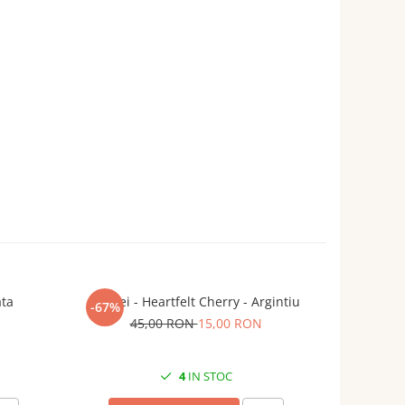
ata
Cercei - Heartfelt Cherry - Argintiu
Ce
-67%
-52%
45,00 RON
15,00 RON
3
4
IN STOC