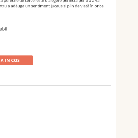
tă pereche de cercei este o alegere perfectă pentru a vă
ru a adăuga un sentiment jucaus și plin de viață în orice
abil
A IN COS