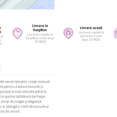
Livrare la
e
Livrare acasă
EasyBox
i
Livrarea rapida la
Livrarea rapida la
domiciliu costa
cul
EasyBox costa doar
doar 25 RON.
er
20 RON
i!
de cercei tematici, creați manual
ată pentru a aduce bucurie și
 jucauși și ouă colorate până la
și spiritul sărbătorii de Paște.
un strop de magie și eleganță
ic și adaugă o notă de bucurie și
ie de cercei!