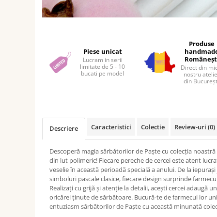
Distribuie
pe
Facebook
Produse
Piese unicat
handmad
Româneșt
Lucram in serii
limitate de 5 - 10
Direct din mi
bucati pe model
nostru ateli
din Bucureșt
Caracteristici
Colectie
Review-uri
(0)
Descriere
Descoperă magia sărbătorilor de Paște cu colecția noastră 
din lut polimeric! Fiecare pereche de cercei este atent lucr
veselie în această perioadă specială a anului. De la iepurași
simboluri pascale clasice, fiecare design surprinde farmecul 
Realizați cu grijă și atenție la detalii, acești cercei adaugă 
oricărei ținute de sărbătoare. Bucură-te de farmecul lor un
entuziasm sărbătorilor de Paște cu această minunată colecț