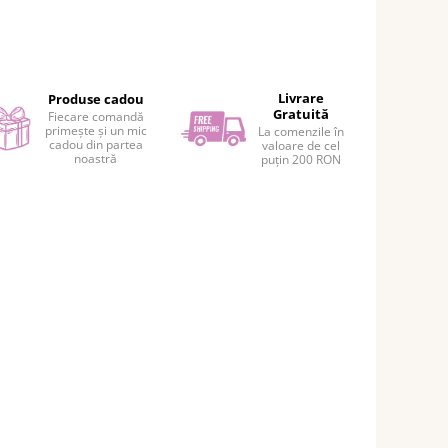
Livrare
Produse cadou
Gratuită
Fiecare comandă
primește și un mic
La comenzile în
cadou din partea
valoare de cel
noastră
puțin 200 RON