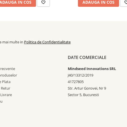
ADAUGA IN COS
ADAUGA IN COS
la mai multe in
Politica de Confidentialitate
DATE COMERCIALE
Frecvente
Mindseed Innovations SRL
 produselor
J40/13312/2019
 Plata
41727805
e Retur
Str. Artur Gorovei, Nr 9
 Livrare
Sector 5, Bucuresti
eu