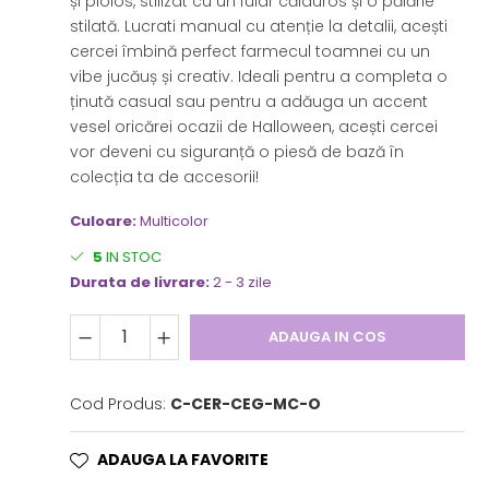
și ploios, stilizat cu un fular călduros și o pălărie
stilată. Lucrati manual cu atenție la detalii, acești
cercei îmbină perfect farmecul toamnei cu un
vibe jucăuș și creativ. Ideali pentru a completa o
ținută casual sau pentru a adăuga un accent
vesel oricărei ocazii de Halloween, acești cercei
vor deveni cu siguranță o piesă de bază în
colecția ta de accesorii!
Culoare:
Multicolor
5
IN STOC
Durata de livrare:
2 - 3 zile
ADAUGA IN COS
Cod Produs:
C-CER-CEG-MC-O
ADAUGA LA FAVORITE