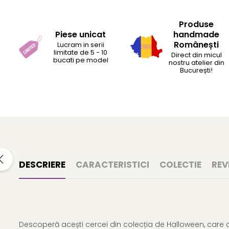
Produse
Piese unicat
handmade
Românești
Lucram in serii
limitate de 5 - 10
Direct din micul
bucati pe model
nostru atelier din
București!
DESCRIERE
CARACTERISTICI
COLECTIE
REV
Descoperă acești cercei din colecția de Halloween, care ad