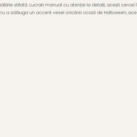
o pălărie stilată. Lucrati manual cu atenție la detalii, acești cer
tru a adăuga un accent vesel oricărei ocazii de Halloween, aceș
iecare pereche de cercei fiind unică.