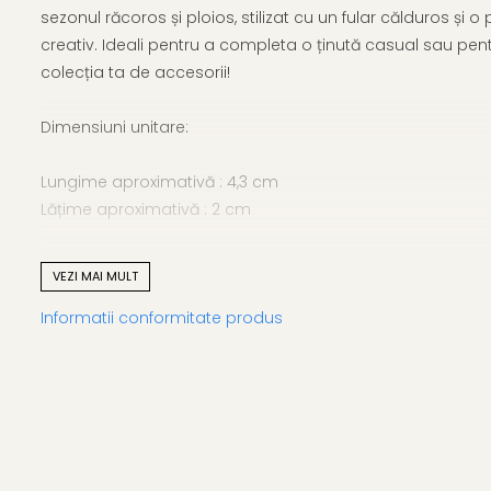
sezonul răcoros și ploios, stilizat cu un fular călduros și 
creativ. Ideali pentru a completa o ținută casual sau pen
colecția ta de accesorii!
Dimensiuni unitare:
Lungime aproximativă : 4,3 cm
Lățime aproximativă : 2 cm
Greutate aproximativă : 2,1 g
VEZI MAI MULT
Informatii conformitate produs
Culoare: Multicolor
Fiind un produs handmade, pot exista mici imperfecțiuni, f