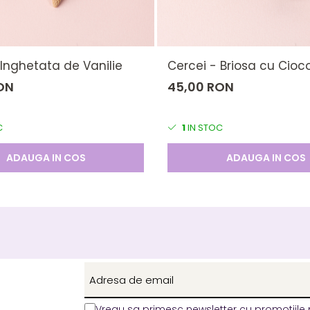
 Inghetata de Vanilie
Cercei - Briosa cu Cioc
ON
45,00 RON
C
1
IN STOC
ADAUGA IN COS
ADAUGA IN COS
Vreau sa primesc newsletter cu promotiile 