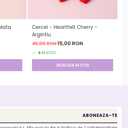
olata
Cercei - Heartfelt Cherry -
Ce
Argintiu
3
15,00 RON
45,00 RON
4
IN STOC
ADAUGA IN COS
magazinului. Afla mai multe in
Politica de Confidentialitate