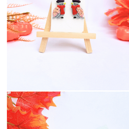
Forever Pets
Friends
Fructe
Fundite
Monstera
Neon Collection
Passion for Red
Pink Pastel
Second Breakfast
Tiny but Mighty
White Sensation