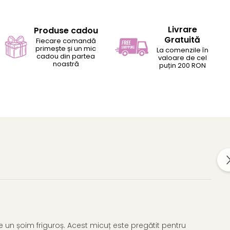
Livrare
Produse cadou
Gratuită
Fiecare comandă
primește și un mic
La comenzile în
cadou din partea
valoare de cel
noastră
puțin 200 RON
e un șoim friguroș. Acest micuț este pregătit pentru