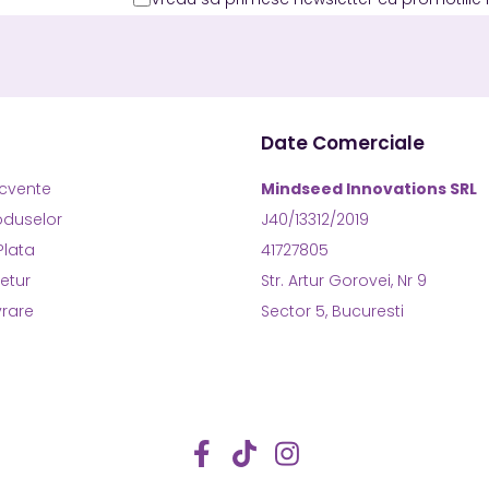
Date Comerciale
ecvente
Mindseed Innovations SRL
roduselor
J40/13312/2019
Plata
41727805
Retur
Str. Artur Gorovei, Nr 9
vrare
Sector 5, Bucuresti