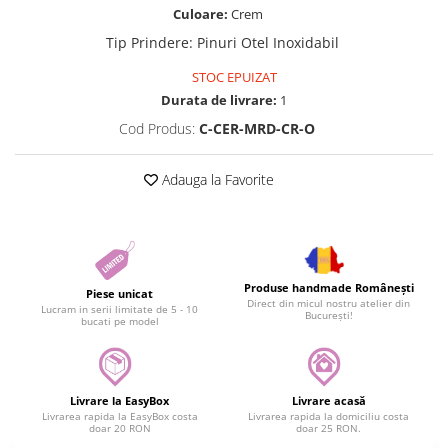
Culoare:
Crem
Tip Prindere
:
Pinuri Otel Inoxidabil
STOC EPUIZAT
Durata de livrare:
1
Cod Produs:
C-CER-MRD-CR-O
Adauga la Favorite
Produse handmade Românești
Piese unicat
Direct din micul nostru atelier din
Lucram in serii limitate de 5 - 10
București!
bucati pe model
Livrare la EasyBox
Livrare acasă
Livrarea rapida la EasyBox costa
Livrarea rapida la domiciliu costa
doar 20 RON
doar 25 RON.