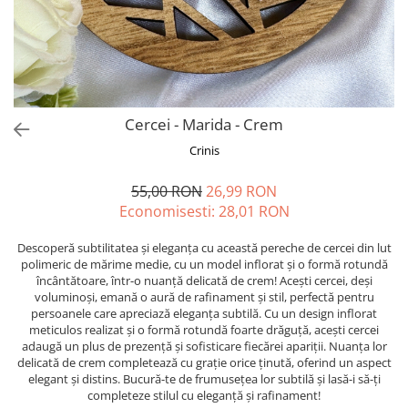
Forever Pets
Friends
Fructe
Fundite
Monstera
Cercei - Marida - Crem
Neon Collection
Crinis
Passion for Red
55,00 RON
26,99 RON
Pink Pastel
Economisesti:
28,01
RON
Second Breakfast
Descoperă subtilitatea și eleganța cu această pereche de cercei din lut
Tiny but Mighty
polimeric de mărime medie, cu un model inflorat și o formă rotundă
încântătoare, într-o nuanță delicată de crem! Acești cercei, deși
White Sensation
voluminoși, emană o aură de rafinament și stil, perfectă pentru
persoanele care apreciază eleganța subtilă. Cu un design inflorat
meticulos realizat și o formă rotundă foarte drăguță, acești cercei
adaugă un plus de prezență și sofisticare fiecărei apariții. Nuanța lor
delicată de crem completează cu grație orice ținută, oferind un aspect
elegant și distins. Bucură-te de frumusețea lor subtilă și lasă-i să-ți
completeze stilul cu eleganță și rafinament!