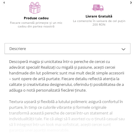
Livrare Gratuită
Produse cadou
La comenzile în valoare de cel puțin
Fiecare comandă primește și un mic
200 RON
cadou din partea noastră
Descriere
Descoperă magia și unicitatea într-o pereche de cercei cu
adevărat speciali! Realizați cu migală și pasiune, acești cercei
handmade din lut polimeric sunt mai mult decât simple accesorii
– sunt opere de artă purtate. Fiecare detaliu reflectă atenția la
calitate și creativitatea designerului, oferindu-ți posibilitatea de a
adăuga o notă personalizată fiecărei ținute.
Textura ușoară și flexibilă a lutului polimeric asigură confortul în
purtare, în timp ce culorile vibrante și formele originale
transformă această pereche de cercei într-un statement al
individualității tale. Fie că alegi să îi asortezi cu o ținută casual sau
să îi integrezi într-un look mai sofisticat, acești cercei sunt
garanția unei apariții memorabile.