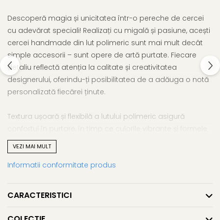
Descoperă magia și unicitatea într-o pereche de cercei
cu adevărat speciali! Realizați cu migală și pasiune, acești
cercei handmade din lut polimeric sunt mai mult decât
simple accesorii – sunt opere de artă purtate. Fiecare
detaliu reflectă atenția la calitate și creativitatea
designerului, oferindu-ți posibilitatea de a adăuga o notă
personalizată fiecărei ținute.
Textura ușoară și flexibilă a lutului polimeric asigură
confortul în purtare, în timp ce culorile vibrante și formele
originale transformă această pereche de cercei într-un
VEZI MAI MULT
statement al individualității tale. Fie că alegi să îi asortezi
Informatii conformitate produs
cu o ținută casual sau să îi integrezi într-un look mai
sofisticat, acești cercei sunt garanția unei apariții
memorabile.
CARACTERISTICI
Dimensiuni unitare:
COLECTIE