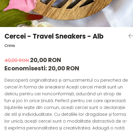
Forever Pets
Friends
Fructe
Fundite
Cercei - Travel Sneakers - Alb
Monstera
Crinis
Neon Collection
Passion for Red
20,00 RON
40,00 RON
Pink Pastel
Economisesti:
20,00
RON
Second Breakfast
Descoperă originalitatea și amuzamentul cu perechea de
Tiny but Mighty
cercei în forma de sneakers! Acești cercei medii sunt un
White Sensation
deliciu pentru cei nonconformiști, aducând un strop de
fun și joc în orice ținută. Perfect pentru cei care apreciază
bijuteriile ieșite din comun, acești cercei sunt o declarație
de stil și individualitate. Cu detaliile lor dragalase și forma
lor unică, acești cercei sunt o modalitate distractivă de a-
ți exprima personalitatea și creativitatea. Adaugă o notă