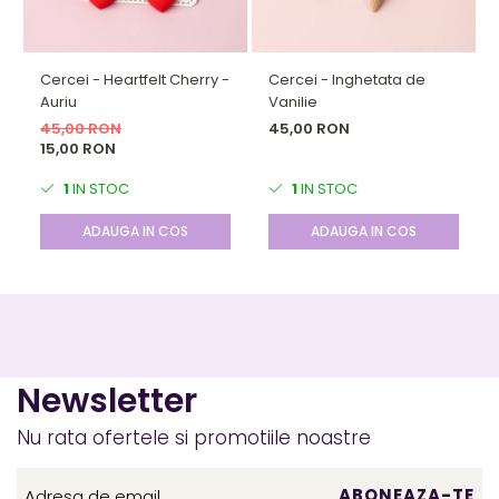
lor unică, acești cercei sunt o modalitate distractivă de a-
ți exprima personalitatea și creativitatea. Adaugă o notă
de amuzament și originalitate fiecărei ținute cu acești
Cercei - Heartfelt Cherry -
Cercei - Inghetata de
cercei adorabili în formă de sneakers!
Auriu
Vanilie
45,00 RON
45,00 RON
15,00 RON
1
IN STOC
1
IN STOC
ADAUGA IN COS
ADAUGA IN COS
Newsletter
Nu rata ofertele si promotiile noastre