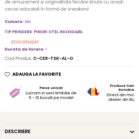
de amuzament și originalitate fiecărei ținute cu acești
cercei adorabili în formă de sneakers!
Culoare:
Alb
TIP PRINDERE
:
PINURI OTEL INOXIDABIL
STOC EPUIZAT
Durata de livrare:
1
Cod Produs:
C-CER-TSK-AL-O
ADAUGA LA FAVORITE
Produse hand
Piese unicat
Românești
Lucram in serii limitate de
Direct din micul
5 - 10 bucati pe model
atelier din Bucu
DESCRIERE