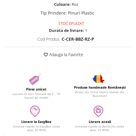
Culoare:
Roz
Tip Prindere
:
Pinuri Plastic
STOC EPUIZAT
Durata de livrare:
1
Cod Produs:
C-CER-BBZ-RZ-P
Adauga la Favorite
Produse handmade Românești
Piese unicat
Direct din micul nostru atelier din
Lucram in serii limitate de 5 - 10
București!
bucati pe model
Livrare la EasyBox
Livrare acasă
Livrarea rapida la EasyBox costa
Livrarea rapida la domiciliu costa
doar 20 RON
doar 25 RON.