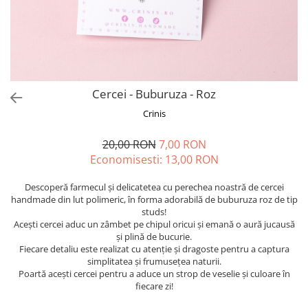
Forever Pets
Friends
Fructe
Fundite
Monstera
Cercei - Buburuza - Roz
Neon Collection
Crinis
Passion for Red
20,00 RON
7,00 RON
Pink Pastel
Economisesti:
13,00
RON
Second Breakfast
Descoperă farmecul și delicatetea cu perechea noastră de cercei
Tiny but Mighty
handmade din lut polimeric, în forma adorabilă de buburuza roz de tip
studs!
White Sensation
Acești cercei aduc un zâmbet pe chipul oricui și emană o aură jucausă
și plină de bucurie.
Fiecare detaliu este realizat cu atenție și dragoste pentru a captura
simplitatea și frumusețea naturii.
Poartă acești cercei pentru a aduce un strop de veselie și culoare în
fiecare zi!