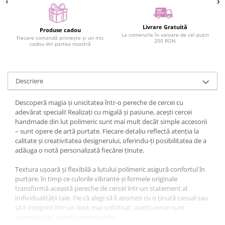
Livrare Gratuită
Produse cadou
La comenzile în valoare de cel puțin
Fiecare comandă primește și un mic
200 RON
cadou din partea noastră
Descriere
Descoperă magia și unicitatea într-o pereche de cercei cu
adevărat speciali! Realizați cu migală și pasiune, acești cercei
handmade din lut polimeric sunt mai mult decât simple accesorii
– sunt opere de artă purtate. Fiecare detaliu reflectă atenția la
calitate și creativitatea designerului, oferindu-ți posibilitatea de a
adăuga o notă personalizată fiecărei ținute.
Textura ușoară și flexibilă a lutului polimeric asigură confortul în
purtare, în timp ce culorile vibrante și formele originale
transformă această pereche de cercei într-un statement al
individualității tale. Fie că alegi să îi asortezi cu o ținută casual sau
să îi integrezi într-un look mai sofisticat, acești cercei sunt
garanția unei apariții memorabile.