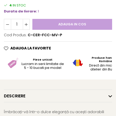
4
IN STOC
Durata de livrare:
1
ADAUGA IN COS
Cod Produs:
C-CER-FCC-MV-P
ADAUGA LA FAVORITE
Produse hand
Piese unicat
Românești
Lucram in serii limitate de
Direct din micul
5 - 10 bucati pe model
atelier din Bucu
DESCRIERE
Îmbrăcați-vă într-o dulce eleganță cu acești adorabili