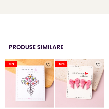
Dimensiuni unitare:
Lungime: 1,7 cm
Lățime: 2 cm
Greutate:0,6 g
Culoare: Mov
PRODUSE SIMILARE
Sistem de prindere: Pin de plastic
Fiind un produs handmade, pot exista mici imperfecțiuni,
-51%
-52%
fiecare pereche de cercei fiind unică.