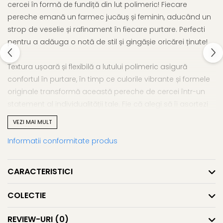
cercei în formă de fundiță din lut polimeric! Fiecare
pereche emană un farmec jucăuș și feminin, aducând un
strop de veselie și rafinament în fiecare purtare. Perfecti
pentru a adăuga o notă de stil și gingășie oricărei ținute!
Textura ușoară și flexibilă a lutului polimeric asigură
confortul în purtare, în timp ce culorile vibrante și formele
originale transformă această pereche de cercei într-un
statement al individualității tale. Fie că alegi să îi asortezi
cu o ținută casual sau să îi integrezi într-un look mai
VEZI MAI MULT
sofisticat, acești cercei sunt garanția unei apariții
Informatii conformitate produs
memorabile.
Cerceii sunt perfecți pentru orice tip de ținută, mai ales
CARACTERISTICI
pentru accesorizarea ținutelor de Valentine's Day,
Dragobete sau pentru a fi dăruiți în această perioadă a
COLECTIE
anului.
REVIEW-URI
(0)