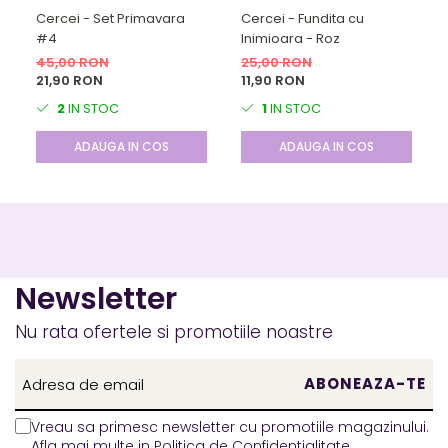
Cercei - Set Primavara
Cercei - Fundita cu
#4
Inimioara - Roz
45,00 RON
25,00 RON
21,90 RON
11,90 RON
2
IN STOC
1
IN STOC
ADAUGA IN COS
ADAUGA IN COS
Newsletter
Nu rata ofertele si promotiile noastre
Vreau sa primesc newsletter cu promotiile magazinului.
Afla mai multe in
Politica de Confidentialitate