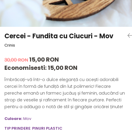
Forever Pets
Friends
Fructe
Fundite
Cercei - Fundita cu Ciucuri - Mov
Monstera
Crinis
Neon Collection
Passion for Red
15,00 RON
30,00 RON
Pink Pastel
Economisesti:
15,00
RON
Second Breakfast
Îmbrăcați-vă într-o dulce eleganță cu acești adorabili
Tiny but Mighty
cercei în formă de fundiță din lut polimeric! Fiecare
White Sensation
pereche emană un farmec jucăuș și feminin, aducând un
strop de veselie și rafinament în fiecare purtare. Perfecti
pentru a adăuga o notă de stil și gingășie oricărei ținute!
Culoare:
Mov
TIP PRINDERE
:
PINURI PLASTIC