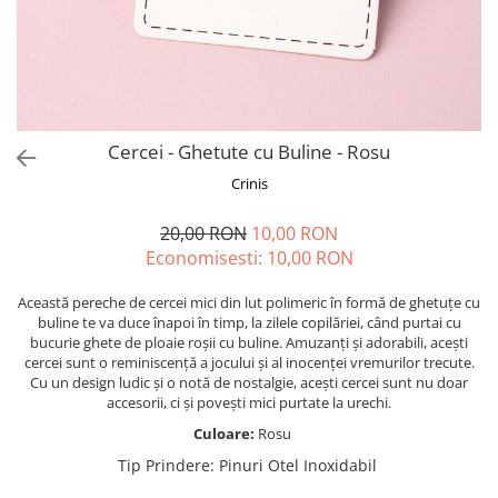
Forever Pets
Friends
Fructe
Fundite
Monstera
Cercei - Ghetute cu Buline - Rosu
Neon Collection
Crinis
Passion for Red
20,00 RON
10,00 RON
Pink Pastel
Economisesti:
10,00
RON
Second Breakfast
Această pereche de cercei mici din lut polimeric în formă de ghetuțe cu
Tiny but Mighty
buline te va duce înapoi în timp, la zilele copilăriei, când purtai cu
bucurie ghete de ploaie roșii cu buline. Amuzanți și adorabili, acești
White Sensation
cercei sunt o reminiscență a jocului și al inocenței vremurilor trecute.
Cu un design ludic și o notă de nostalgie, acești cercei sunt nu doar
accesorii, ci și povești mici purtate la urechi.
Culoare:
Rosu
Tip Prindere
:
Pinuri Otel Inoxidabil