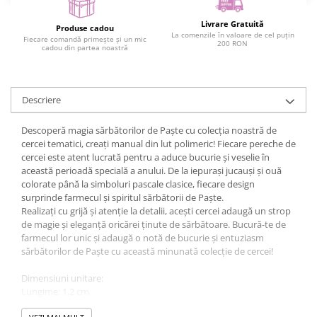
Livrare Gratuită
Produse cadou
La comenzile în valoare de cel puțin
Fiecare comandă primește și un mic
200 RON
cadou din partea noastră
Descriere
Descoperă magia sărbătorilor de Paște cu colecția noastră de
cercei tematici, creați manual din lut polimeric! Fiecare pereche de
cercei este atent lucrată pentru a aduce bucurie și veselie în
această perioadă specială a anului. De la iepurași jucauși și ouă
colorate până la simboluri pascale clasice, fiecare design
surprinde farmecul și spiritul sărbătorii de Paște.
Realizați cu grijă și atenție la detalii, acești cercei adaugă un strop
de magie și eleganță oricărei ținute de sărbătoare. Bucură-te de
farmecul lor unic și adaugă o notă de bucurie și entuziasm
sărbătorilor de Paște cu această minunată colecție de cercei!
Dimensiuni unitare:
Lungime: 1,2 cm
Lățime: 1,2 cm