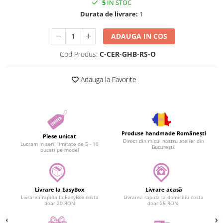
5
IN STOC
Durata de livrare:
1
ADAUGA IN COS
Cod Produs:
C-CER-GHB-RS-O
Adauga la Favorite
Produse handmade Românești
Piese unicat
Direct din micul nostru atelier din
Lucram in serii limitate de 5 - 10
București!
bucati pe model
Livrare la EasyBox
Livrare acasă
Livrarea rapida la EasyBox costa
Livrarea rapida la domiciliu costa
doar 20 RON
doar 25 RON.