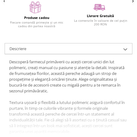
Livrare Gratuită
Produse cadou
La comenzile în valoare de cel puțin
Fiecare comandă primește și un mic
200 RON
cadou din partea noastră
Descriere
Descoperă farmecul primăverii cu acești cercei unici din lut
polimeric, creați manual cu pasiune și atenție la detalii. Inspirată
de frumusețea florilor, această pereche adaugă un strop de
prospețime și eleganță oricărei ținute. Alege originalitatea și
bucură-te de accesorii create cu migală pentru a te remarca în
sezonul primăvăratic.
Textura ușoară și flexibilă a lutului polimeric asigură confortul în
purtare, în timp ce culorile vibrante și formele originale
transformă această pereche de cercei într-un statement al
individualității tale. Fie că alegi să îi asortezi cu o ținută casual sau
să îi integrezi într-un look mai sofisticat, acești cercei sunt
garanția unei apariții memorabile.