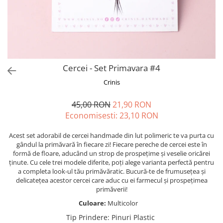
Forever Pets
Friends
Fructe
Fundite
Monstera
Cercei - Set Primavara #4
Neon Collection
Crinis
Passion for Red
45,00 RON
21,90 RON
Pink Pastel
Economisesti:
23,10
RON
Second Breakfast
Acest set adorabil de cercei handmade din lut polimeric te va purta cu
Tiny but Mighty
gândul la primăvară în fiecare zi! Fiecare pereche de cercei este în
formă de floare, aducând un strop de prospețime și veselie oricărei
White Sensation
ținute. Cu cele trei modele diferite, poți alege varianta perfectă pentru
a completa look-ul tău primăvăratic. Bucură-te de frumusețea și
delicatețea acestor cercei care aduc cu ei farmecul și prospețimea
primăverii!
Culoare:
Multicolor
Tip Prindere
:
Pinuri Plastic