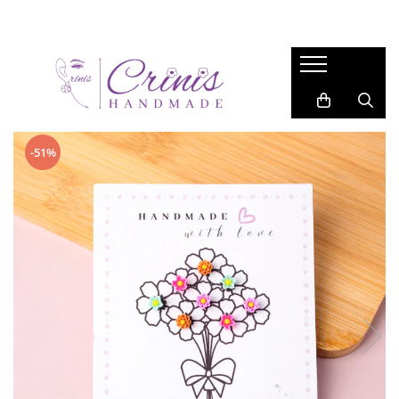
COLECTIE
BIJUTERII
ACCESORII
LUMANARI
Gift for Her
CERCEI
ACCESORII PAR
Lumanari in Recipiente de Sticla
Valentine
Cercei Lungi
BROSE
Lumanari in Recipiente Turnate
Manual
Cercei Medii
Martisor
SAFETY PINS
-51%
Wax Melts
Cercei Studs
Primavara
BRELOCURI
LANTISOARE
Garden
BOOKMARKS
BRATARI
Back 2 School
INELE
Easter
Autumn
Summer
Halloween
Christmas