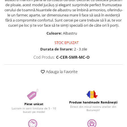
de ploaie, acest model jucăuș și elegant surprinde perfect frumusețea
cerului de toamnă.Nuantele de albastru se îmbină armonios, oferindu-
le un farmec aparte, iar dimensiunea mare îi face să iasă în evidență
fără a compromite confortul. Sunt cercei pe care trebuie să îi ai, te vor
cuceri pe loc și te vor face să te simți specială ori de câte ori îi porți.
Culoare:
Albastru
STOC EPUIZAT
Durata de livrare:
2 - 3 zile
Cod Produs:
C-CER-SMR-MC-O
Adauga la Favorite
Produse handmade Românești
Piese unicat
Direct din micul nostru atelier din
Lucram in serii limitate de 5 - 10
București!
bucati pe model