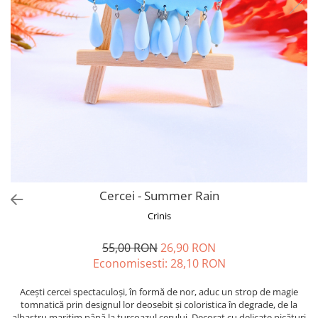
Forever Pets
Friends
Fructe
Fundite
Monstera
Neon Collection
Passion for Red
Pink Pastel
Second Breakfast
Cercei - Summer Rain
Tiny but Mighty
Crinis
White Sensation
55,00 RON
26,90 RON
Economisesti:
28,10
RON
Acești cercei spectaculoși, în formă de nor, aduc un strop de magie
tomnatică prin designul lor deosebit și coloristica în degrade, de la
albastru maritim până la turcoazul cerului. Decorat cu delicate picături