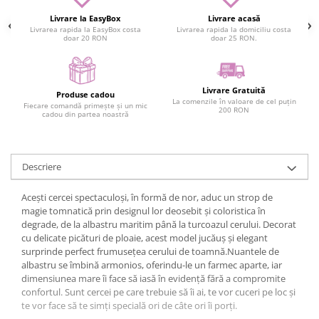
Livrare la EasyBox
Livrare acasă
Livrarea rapida la EasyBox costa
Livrarea rapida la domiciliu costa
doar 20 RON
doar 25 RON.
Livrare Gratuită
Produse cadou
La comenzile în valoare de cel puțin
Fiecare comandă primește și un mic
200 RON
cadou din partea noastră
Descriere
Acești cercei spectaculoși, în formă de nor, aduc un strop de
magie tomnatică prin designul lor deosebit și coloristica în
degrade, de la albastru maritim până la turcoazul cerului. Decorat
cu delicate picături de ploaie, acest model jucăuș și elegant
surprinde perfect frumusețea cerului de toamnă.Nuantele de
albastru se îmbină armonios, oferindu-le un farmec aparte, iar
dimensiunea mare îi face să iasă în evidență fără a compromite
confortul. Sunt cercei pe care trebuie să îi ai, te vor cuceri pe loc și
te vor face să te simți specială ori de câte ori îi porți.