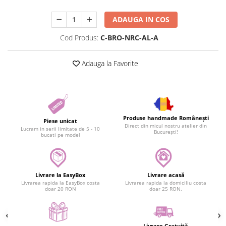
ADAUGA IN COS
Cod Produs:
C-BRO-NRC-AL-A
Adauga la Favorite
Produse handmade Românești
Piese unicat
Direct din micul nostru atelier din
Lucram in serii limitate de 5 - 10
București!
bucati pe model
Livrare la EasyBox
Livrare acasă
Livrarea rapida la EasyBox costa
Livrarea rapida la domiciliu costa
doar 20 RON
doar 25 RON.
Livrare Gratuită