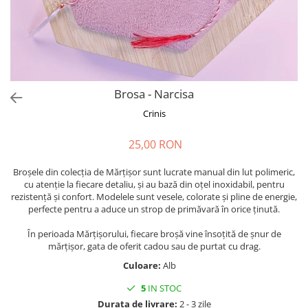
Forever Pets
Friends
Fructe
Fundite
Monstera
Brosa - Narcisa
Neon Collection
Crinis
Passion for Red
25,00 RON
Pink Pastel
Second Breakfast
Broșele din colecția de Mărțișor sunt lucrate manual din lut polimeric,
cu atenție la fiecare detaliu, și au bază din oțel inoxidabil, pentru
Tiny but Mighty
rezistență și confort. Modelele sunt vesele, colorate și pline de energie,
perfecte pentru a aduce un strop de primăvară în orice ținută.
White Sensation
În perioada Mărțișorului, fiecare broșă vine însoțită de șnur de
mărțișor, gata de oferit cadou sau de purtat cu drag.
Culoare:
Alb
5
IN STOC
Durata de livrare:
2 - 3 zile