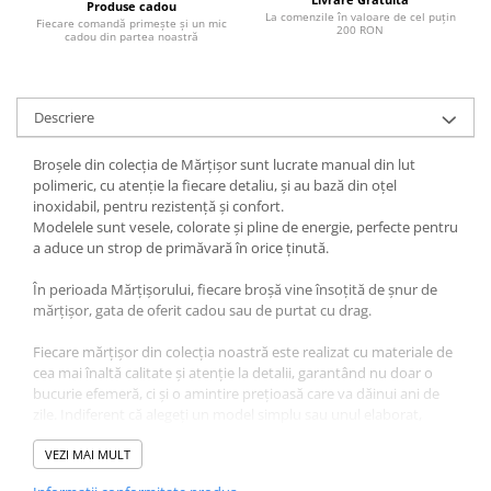
Produse cadou
La comenzile în valoare de cel puțin
Fiecare comandă primește și un mic
200 RON
cadou din partea noastră
Descriere
Broșele din colecția de Mărțișor sunt lucrate manual din lut
polimeric, cu atenție la fiecare detaliu, și au bază din oțel
inoxidabil, pentru rezistență și confort.
Modelele sunt vesele, colorate și pline de energie, perfecte pentru
a aduce un strop de primăvară în orice ținută.
În perioada Mărțișorului, fiecare broșă vine însoțită de șnur de
mărțișor, gata de oferit cadou sau de purtat cu drag.
Fiecare mărțișor din colecția noastră este realizat cu materiale de
cea mai înaltă calitate și atenție la detalii, garantând nu doar o
bucurie efemeră, ci și o amintire prețioasă care va dăinui ani de
zile. Indiferent că alegeți un model simplu sau unul elaborat,
fiecare mărțișor aduce cu el un strop de fericire și noroc pentru
cei dragi.
VEZI MAI MULT