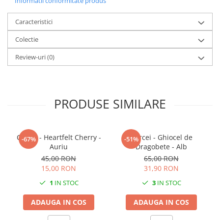
Informatii conformitate produs
Dimensiuni unitare:
Lungime: 5 cm
Lățime: 3 cm
Caracteristici
Colectie
Greutate: 4,1 g
Review-uri
(0)
Culoare: Alb
Sistem de prindere: Broșă din oțel inoxidabil
Fiind un produs handmade, pot exista mici imperfecțiuni, fiecare
PRODUSE SIMILARE
produs fiind unic.
Cercei - Heartfelt Cherry -
Cercei - Ghiocel de
-67%
-51%
Auriu
Dragobete - Alb
45,00 RON
65,00 RON
15,00 RON
31,90 RON
1
IN STOC
3
IN STOC
ADAUGA IN COS
ADAUGA IN COS