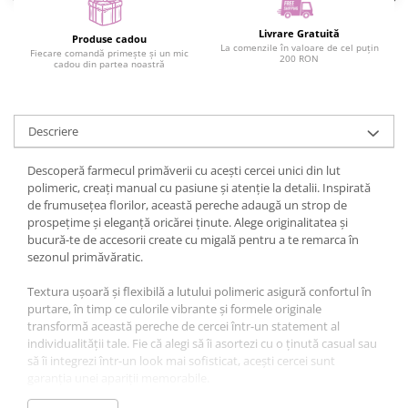
Livrare Gratuită
Produse cadou
La comenzile în valoare de cel puțin
Fiecare comandă primește și un mic
200 RON
cadou din partea noastră
Descriere
Descoperă farmecul primăverii cu acești cercei unici din lut
polimeric, creați manual cu pasiune și atenție la detalii. Inspirată
de frumusețea florilor, această pereche adaugă un strop de
prospețime și eleganță oricărei ținute. Alege originalitatea și
bucură-te de accesorii create cu migală pentru a te remarca în
sezonul primăvăratic.
Textura ușoară și flexibilă a lutului polimeric asigură confortul în
purtare, în timp ce culorile vibrante și formele originale
transformă această pereche de cercei într-un statement al
individualității tale. Fie că alegi să îi asortezi cu o ținută casual sau
să îi integrezi într-un look mai sofisticat, acești cercei sunt
garanția unei apariții memorabile.