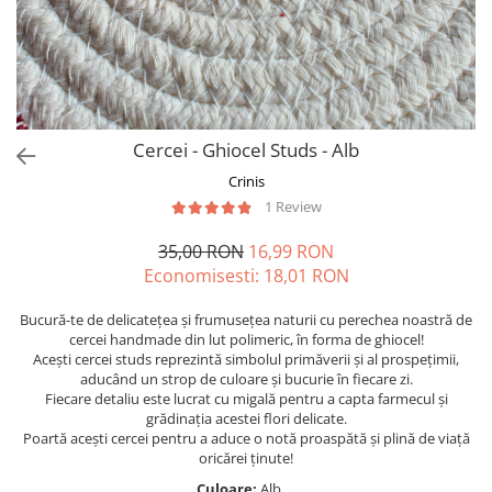
Forever Pets
Friends
Fructe
Fundite
Monstera
Cercei - Ghiocel Studs - Alb
Neon Collection
Crinis
Passion for Red
1 Review
Pink Pastel
35,00 RON
16,99 RON
Second Breakfast
Economisesti:
18,01
RON
Tiny but Mighty
Bucură-te de delicatețea și frumusețea naturii cu perechea noastră de
cercei handmade din lut polimeric, în forma de ghiocel!
White Sensation
Acești cercei studs reprezintă simbolul primăverii și al prospețimii,
aducând un strop de culoare și bucurie în fiecare zi.
Fiecare detaliu este lucrat cu migală pentru a capta farmecul și
grădinația acestei flori delicate.
Poartă acești cercei pentru a aduce o notă proaspătă și plină de viață
oricărei ținute!
Culoare:
Alb