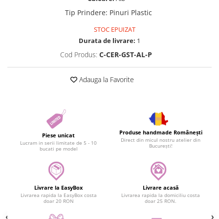
Tip Prindere
:
Pinuri Plastic
STOC EPUIZAT
Durata de livrare:
1
Cod Produs:
C-CER-GST-AL-P
Adauga la Favorite
Produse handmade Românești
Piese unicat
Direct din micul nostru atelier din
Lucram in serii limitate de 5 - 10
București!
bucati pe model
Livrare la EasyBox
Livrare acasă
Livrarea rapida la EasyBox costa
Livrarea rapida la domiciliu costa
doar 20 RON
doar 25 RON.