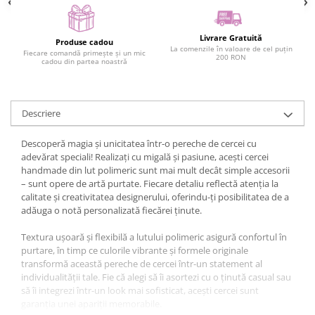
Livrare Gratuită
Produse cadou
La comenzile în valoare de cel puțin
Fiecare comandă primește și un mic
200 RON
cadou din partea noastră
Descriere
Descoperă magia și unicitatea într-o pereche de cercei cu
adevărat speciali! Realizați cu migală și pasiune, acești cercei
handmade din lut polimeric sunt mai mult decât simple accesorii
– sunt opere de artă purtate. Fiecare detaliu reflectă atenția la
calitate și creativitatea designerului, oferindu-ți posibilitatea de a
adăuga o notă personalizată fiecărei ținute.
Textura ușoară și flexibilă a lutului polimeric asigură confortul în
purtare, în timp ce culorile vibrante și formele originale
transformă această pereche de cercei într-un statement al
individualității tale. Fie că alegi să îi asortezi cu o ținută casual sau
să îi integrezi într-un look mai sofisticat, acești cercei sunt
garanția unei apariții memorabile.