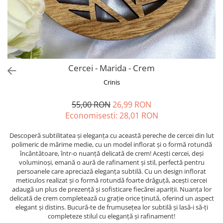
Forever Pets
Friends
Fructe
Fundite
Monstera
Cercei - Marida - Crem
Neon Collection
Crinis
Passion for Red
55,00 RON
26,99 RON
Pink Pastel
Economisesti:
28,01
RON
Second Breakfast
Descoperă subtilitatea și eleganța cu această pereche de cercei din lut
Tiny but Mighty
polimeric de mărime medie, cu un model inflorat și o formă rotundă
încântătoare, într-o nuanță delicată de crem! Acești cercei, deși
White Sensation
voluminoși, emană o aură de rafinament și stil, perfectă pentru
persoanele care apreciază eleganța subtilă. Cu un design inflorat
meticulos realizat și o formă rotundă foarte drăguță, acești cercei
adaugă un plus de prezență și sofisticare fiecărei apariții. Nuanța lor
delicată de crem completează cu grație orice ținută, oferind un aspect
elegant și distins. Bucură-te de frumusețea lor subtilă și lasă-i să-ți
completeze stilul cu eleganță și rafinament!