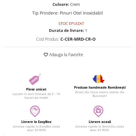
Culoare:
Crem
Tip Prindere
:
Pinuri Otel Inoxidabil
STOC EPUIZAT
Durata de livrare:
1
Cod Produs:
C-CER-MRD-CR-O
Adauga la Favorite
Produse handmade Românești
Piese unicat
Direct din micul nostru atelier din
Lucram in serii limitate de 5 - 10
București!
bucati pe model
Livrare la EasyBox
Livrare acasă
Livrarea rapida la EasyBox costa
Livrarea rapida la domiciliu costa
doar 20 RON
doar 25 RON.