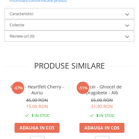
Informatii conformitate produs
Culoare: Alb
Caracteristici
Sistem de prindere: Pin din oțel inoxidabil
Colectie
Fiind un produs handmade, pot exista mici imperfecțiuni, fiecare
Review-uri
(0)
pereche de cercei fiind unică.
PRODUSE SIMILARE
Cercei - Heartfelt Cherry -
Cercei - Ghiocel de
-67%
-51%
Auriu
Dragobete - Alb
45,00 RON
65,00 RON
15,00 RON
31,90 RON
1
IN STOC
3
IN STOC
ADAUGA IN COS
ADAUGA IN COS