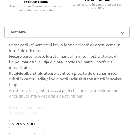
Produse cadou
La comenzile în valoare de cel puțin
Fiecare comandă primește și un mic
200 RON
cadou din partea noastră
Descriere
Descoperă rafinamentul într-o formă delicată cu acești cercei în
formă de orhidee.
Fiecare pereche este lucrată manual în micul nostru atelier, din
lut polimeric fin, cu tije din oțel inoxidabil, pentru confort și
durabilitate.
Petalele albe, strălucitoare, sunt completate de un charm roz
subtil în centru, adăugând o notă jucăușă și sofisticată în același
timp.
Acești cercei eleganți se așază perfect în ureche, transformând
orice ținută într-o declarație de stil rafinat
Dimensiuni unitare:
Lungime: 3,5 cm
Lățime: 5,5 cm
VEZI MAI MULT
Greutate: 5,1 g