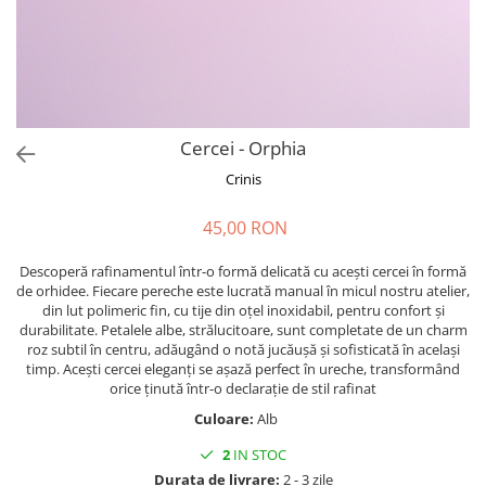
Forever Pets
Friends
Fructe
Fundite
Monstera
Cercei - Orphia
Neon Collection
Crinis
Passion for Red
45,00 RON
Pink Pastel
Second Breakfast
Descoperă rafinamentul într-o formă delicată cu acești cercei în formă
de orhidee. Fiecare pereche este lucrată manual în micul nostru atelier,
Tiny but Mighty
din lut polimeric fin, cu tije din oțel inoxidabil, pentru confort și
durabilitate. Petalele albe, strălucitoare, sunt completate de un charm
White Sensation
roz subtil în centru, adăugând o notă jucăușă și sofisticată în același
timp. Acești cercei eleganți se așază perfect în ureche, transformând
orice ținută într-o declarație de stil rafinat
Culoare:
Alb
2
IN STOC
Durata de livrare:
2 - 3 zile