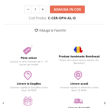
ADAUGA IN COS
Cod Produs:
C-CER-OPH-AL-O
Adauga la Favorite
Produse handmade Românești
Piese unicat
Direct din micul nostru atelier din
Lucram in serii limitate de 5 - 10
București!
bucati pe model
Livrare la EasyBox
Livrare acasă
Livrarea rapida la EasyBox costa
Livrarea rapida la domiciliu costa
doar 20 RON
doar 25 RON.
Livrare Gratuită