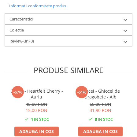
Greutate: 0,3 g
Informatii conformitate produs
Culoare: Roșu
Caracteristici
Sistem de prindere: Pin din oțel inoxidabil
Colectie
Fiind un produs handmade, pot exista mici imperfecțiuni, fiecare
Review-uri
(0)
pereche de cercei fiind unică.
PRODUSE SIMILARE
Cercei - Heartfelt Cherry -
Cercei - Ghiocel de
-67%
-51%
Auriu
Dragobete - Alb
45,00 RON
65,00 RON
15,00 RON
31,90 RON
1
IN STOC
3
IN STOC
ADAUGA IN COS
ADAUGA IN COS