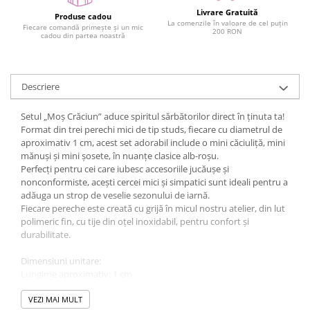
Livrare Gratuită
Produse cadou
La comenzile în valoare de cel puțin
Fiecare comandă primește și un mic
200 RON
cadou din partea noastră
Descriere
Setul „Moș Crăciun” aduce spiritul sărbătorilor direct în ținuta ta!
Format din trei perechi mici de tip studs, fiecare cu diametrul de
aproximativ 1 cm, acest set adorabil include o mini căciuliță, mini
mănuși și mini șosete, în nuanțe clasice alb-roșu.
Perfecți pentru cei care iubesc accesoriile jucăușe și
nonconformiste, acești cercei mici și simpatici sunt ideali pentru a
adăuga un strop de veselie sezonului de iarnă.
Fiecare pereche este creată cu grijă în micul nostru atelier, din lut
polimeric fin, cu tije din oțel inoxidabil, pentru confort și
durabilitate.
Dimensiuni unitare:
Lungime aproximativ: 1 cm
Lățime aproximativ: 1 cm
VEZI MAI MULT