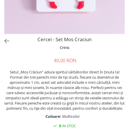
Forever Pets
Friends
Fructe
Fundite
Monstera
Cercei - Set Mos Craciun
Neon Collection
Crinis
Passion for Red
40,00 RON
Pink Pastel
Second Breakfast
Setul „Moș Crăciun” aduce spiritul sărbătorilor direct în ținuta ta!
Format din trei perechi mici de tip studs, fiecare cu diametrul de
Tiny but Mighty
aproximativ 1 cm, acest set adorabil include o mini căciuliță, mini
mănuși și mini șosete, în nuanțe clasice alb-roșu. Perfecți pentru cei
White Sensation
care iubesc accesoriile jucăușe și nonconformiste, acești cercei mici și
simpatici sunt ideali pentru a adăuga un strop de veselie sezonului de
iarnă. Fiecare pereche este creată cu grijă în micul nostru atelier, din lut
polimeric fin, cu tije din oțel inoxidabil, pentru confort și durabilitate.
Culoare:
Multicolor
5
IN STOC