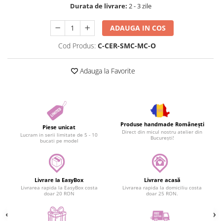
Durata de livrare:
2 - 3 zile
ADAUGA IN COS
Cod Produs:
C-CER-SMC-MC-O
Adauga la Favorite
Produse handmade Românești
Piese unicat
Direct din micul nostru atelier din
Lucram in serii limitate de 5 - 10
București!
bucati pe model
Livrare la EasyBox
Livrare acasă
Livrarea rapida la EasyBox costa
Livrarea rapida la domiciliu costa
doar 20 RON
doar 25 RON.