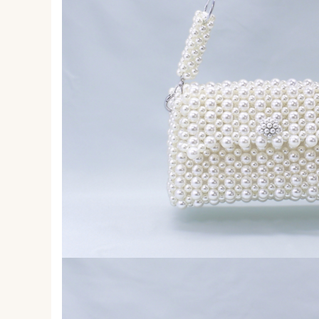
Forever Pets
Friends
Fructe
Fundite
Monstera
Neon Collection
Passion for Red
Pink Pastel
Second Breakfast
Tiny but Mighty
White Sensation