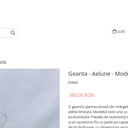
0,00
unic
Geanta - Aelune - Mode
Crinis
380,00 RON
O geantă spectaculoasă din mărgele a
ediție limitată. Modelul este unic ș
exclusivitate. Piesele de rezistență 
și un accesoriu fin cu perle pe cap
de încăpătoare, cu dimensiuni aprox