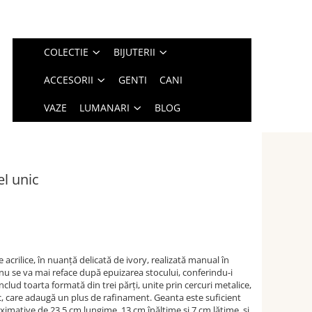
COLECTIE
BIJUTERII
ACCESORII
GENTI
CANI
VAZE
LUMANARI
BLOG
l unic
crilice, în nuanță delicată de ivory, realizată manual în
i nu se va mai reface după epuizarea stocului, conferindu-i
includ toarta formată din trei părți, unite prin cercuri metalice,
ac, care adaugă un plus de rafinament. Geanta este suficient
imative de 23,5 cm lungime, 13 cm înălțime și 7 cm lățime, și