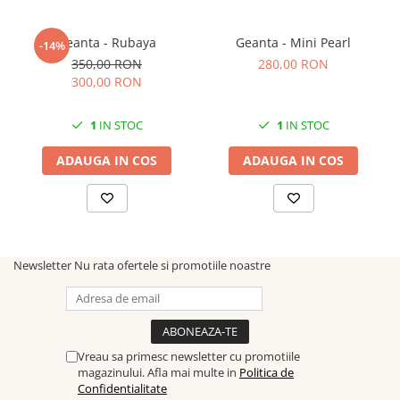
Lungime: 23 cm
Lățime: 7 cm
Înălțime: 14 cm
Geanta - Rubaya
Geanta - Mini Pearl
-14%
Lungime lanț: 100 cm
350,00 RON
280,00 RON
300,00 RON
Greutate: 500 g
Culoare: Negru
1
IN STOC
1
IN STOC
Sistem de prindere: Capsă magnetică
ADAUGA IN COS
ADAUGA IN COS
Fiind un produs handmade, pot exista mici imperfecțiuni, fiecare
geantă fiind unică.
Newsletter
Nu rata ofertele si promotiile noastre
Vreau sa primesc newsletter cu promotiile
magazinului. Afla mai multe in
Politica de
Confidentialitate