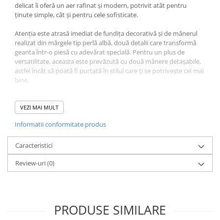
delicat îi oferă un aer rafinat și modern, potrivit atât pentru
ținute simple, cât și pentru cele sofisticate.
Atenția este atrasă imediat de fundița decorativă și de mânerul
realizat din mărgele tip perlă albă, două detalii care transformă
geanta într-o piesă cu adevărat specială. Pentru un plus de
versatilitate, aceasta este prevăzută cu două mânere detașabile,
astfel încât să poată fi purtată în stilul care ți se potrivește cel mai
bine.
Incapatoare și ușor de purtat, geanta are dimensiuni
aproximative de 23 cm lungime, 14 cm înălțime și 7 cm lățime, cu
VEZI MAI MULT
o greutate de aproximativ 500 g.
Informatii conformitate produs
📌 Dacă produsul nu apare în stoc, modelul se poate reface doar
la comandă, cu plata online, cu cardul. Nu se acceptă plata
Caracteristici
ramburs.
Review-uri
(0)
⏳ Timpul de execuție pentru gențile realizate la comandă este de
5–10 zile lucrătoare, la care se adaugă timpul de livrare. Vă rugăm
să țineți cont de acest interval înainte de a plasa comanda.
PRODUSE SIMILARE
Dimensiuni unitare: