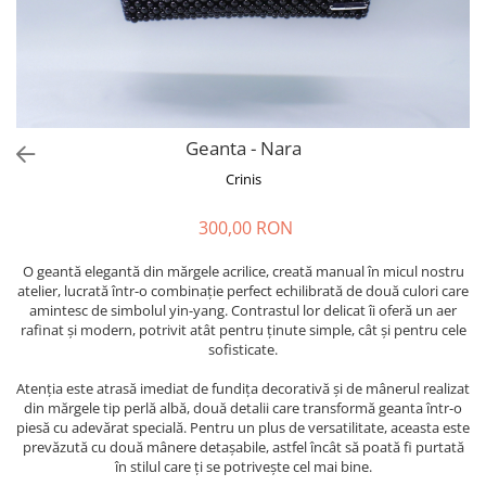
Forever Pets
Friends
Fructe
Fundite
Monstera
Geanta - Nara
Neon Collection
Crinis
Passion for Red
300,00 RON
Pink Pastel
Second Breakfast
O geantă elegantă din mărgele acrilice, creată manual în micul nostru
atelier, lucrată într-o combinație perfect echilibrată de două culori care
Tiny but Mighty
amintesc de simbolul yin-yang. Contrastul lor delicat îi oferă un aer
rafinat și modern, potrivit atât pentru ținute simple, cât și pentru cele
White Sensation
sofisticate.
Atenția este atrasă imediat de fundița decorativă și de mânerul realizat
din mărgele tip perlă albă, două detalii care transformă geanta într-o
piesă cu adevărat specială. Pentru un plus de versatilitate, aceasta este
prevăzută cu două mânere detașabile, astfel încât să poată fi purtată
în stilul care ți se potrivește cel mai bine.