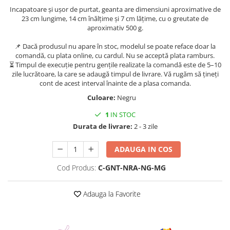
Incapatoare și ușor de purtat, geanta are dimensiuni aproximative de
23 cm lungime, 14 cm înălțime și 7 cm lățime, cu o greutate de
aproximativ 500 g.
📌 Dacă produsul nu apare în stoc, modelul se poate reface doar la
comandă, cu plata online, cu cardul. Nu se acceptă plata ramburs.
⏳ Timpul de execuție pentru gențile realizate la comandă este de 5–10
zile lucrătoare, la care se adaugă timpul de livrare. Vă rugăm să țineți
cont de acest interval înainte de a plasa comanda.
Culoare:
Negru
1
IN STOC
Durata de livrare:
2 - 3 zile
ADAUGA IN COS
Cod Produs:
C-GNT-NRA-NG-MG
Adauga la Favorite