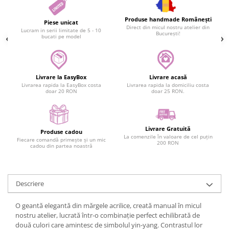
Produse handmade Românești
Piese unicat
Direct din micul nostru atelier din
Lucram in serii limitate de 5 - 10
București!
bucati pe model
Livrare la EasyBox
Livrare acasă
Livrarea rapida la EasyBox costa
Livrarea rapida la domiciliu costa
doar 20 RON
doar 25 RON.
Livrare Gratuită
Produse cadou
La comenzile în valoare de cel puțin
Fiecare comandă primește și un mic
200 RON
cadou din partea noastră
Descriere
O geantă elegantă din mărgele acrilice, creată manual în micul
nostru atelier, lucrată într-o combinație perfect echilibrată de
două culori care amintesc de simbolul yin-yang. Contrastul lor