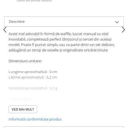
cadou din partea noastră
Descriere
Acest inel adorabil în formă de waffle, lucrat manual cu oțel
inoxidabil, completează perfect lănțișorul și cerceii din același
model. Poate fi purtat simplu sau ca parte dintr-un set delicios,
adăugând un strop de veselie și originalitate oricărei ținute
Dimensiuni unitare:
Lungime aproximativă : 3 cm
Lățime aproximativă : 3,2 cm
Greutate aproximativă : 3,7 g
Culoare: Maro
Sistem de prindere: Baza reglabilă din oțel inoxidabil
VEZI MAI MULT
Informatii conformitate produs
Fiind un produs handmade, pot exista mici imperfecțiuni, fiecare
pereche de cercei fiind unică.