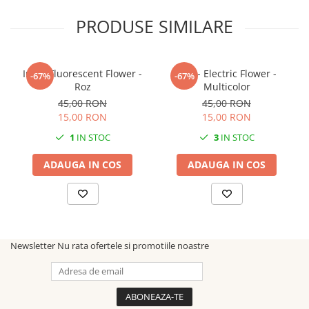
PRODUSE SIMILARE
Inel - Fluorescent Flower -
Inel - Electric Flower -
-67%
-67%
Roz
Multicolor
45,00 RON
45,00 RON
15,00 RON
15,00 RON
1
IN STOC
3
IN STOC
ADAUGA IN COS
ADAUGA IN COS
Newsletter
Nu rata ofertele si promotiile noastre