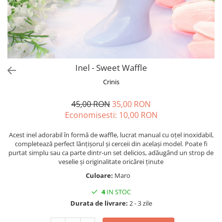
Forever Pets
Friends
Fructe
Fundite
Monstera
Inel - Sweet Waffle
Neon Collection
Crinis
Passion for Red
45,00 RON
35,00 RON
Pink Pastel
Economisesti:
10,00
RON
Second Breakfast
Acest inel adorabil în formă de waffle, lucrat manual cu oțel inoxidabil,
Tiny but Mighty
completează perfect lănțișorul și cerceii din același model. Poate fi
purtat simplu sau ca parte dintr-un set delicios, adăugând un strop de
White Sensation
veselie și originalitate oricărei ținute
Culoare:
Maro
4
IN STOC
Durata de livrare:
2 - 3 zile