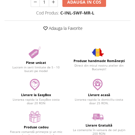
ADAUGA IN COS
Cod Produs:
C-INL-SWF-MR-L
Adauga la Favorite
Produse handmade Românești
Piese unicat
Direct din micul nostru atelier din
Lucram in serii limitate de 5 - 10
București!
bucati pe model
Livrare la EasyBox
Livrare acasă
Livrarea rapida la EasyBox costa
Livrarea rapida la domiciliu costa
doar 20 RON
doar 25 RON.
Livrare Gratuită
Produse cadou
La comenzile în valoare de cel puțin
Fiecare comandă primește și un mic
200 RON