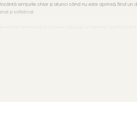
cântă simțurile chiar și atunci când nu este aprinsă, fiind un 
al și sofisticat.
ile variații de textură și culoare adaugă un farmec aparte, tra
e
c, recipient turnat manual din jesmonite