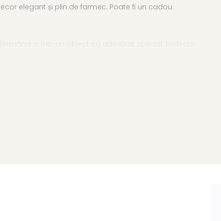
decor elegant și plin de farmec. Poate fi un cadou
nsformând-o într-un obiect cu adevărat special. Perfectă