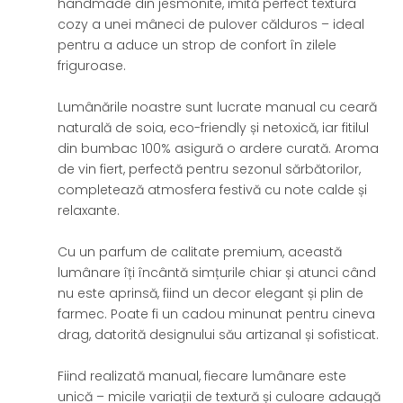
handmade din jesmonite, imită perfect textura
cozy a unei mâneci de pulover călduros – ideal
pentru a aduce un strop de confort în zilele
friguroase.
Lumânările noastre sunt lucrate manual cu ceară
naturală de soia, eco-friendly și netoxică, iar fitilul
din bumbac 100% asigură o ardere curată. Aroma
de vin fiert, perfectă pentru sezonul sărbătorilor,
completează atmosfera festivă cu note calde și
relaxante.
Cu un parfum de calitate premium, această
lumânare îți încântă simțurile chiar și atunci când
nu este aprinsă, fiind un decor elegant și plin de
farmec. Poate fi un cadou minunat pentru cineva
drag, datorită designului său artizanal și sofisticat.
Fiind realizată manual, fiecare lumânare este
unică – micile variații de textură și culoare adaugă