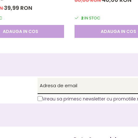
80,00 RON
suflați direct în flacără.
39,99 RON
ON
rea lumânării.
C
2
IN STOC
că fitilul nu mai arde deloc înainte de a părăsi încăperea.
pient și nu o mai aprindeți.
ADAUGA IN COS
ADAUGA IN COS
Vreau sa primesc newsletter cu promotiile 