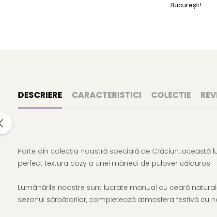
București!
DESCRIERE
CARACTERISTICI
COLECTIE
REV
Parte din colecția noastră specială de Crăciun, această 
perfect textura cozy a unei mâneci de pulover călduros – i
Lumânările noastre sunt lucrate manual cu ceară naturală d
sezonul sărbătorilor, completează atmosfera festivă cu no