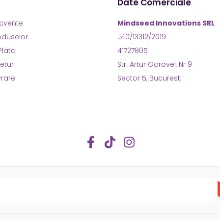
Date Comerciale
ecvente
Mindseed Innovations SRL
roduselor
J40/13312/2019
Plata
41727805
Retur
Str. Artur Gorovei, Nr 9
vrare
Sector 5, Bucuresti