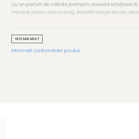
Cu un parfum de calitate premium, această lumânare îți în
minunat pentru cineva drag, datorită designului său artizan
Fiind realizată manual, fiecare lumânare este unică – mic
pentru a aduce magie și căldură sărbătorilor tale!
VEZI MAI MULT
Informatii conformitate produs
Informații suplimentare:
Notele de vârf: Coajă de portocală și piersici
Note de mijloc: Zmeură, Căpșuni, Violete
Note de bază: Scorțișoră, Cuișoare, Boabe de tonka, Vanili
Produs natural: Ceară naturală de soia, Fitil din bumbac
Produs handmade: Producător local, produs 100% românes
Gramaj: 55 g (gramaj ceară)