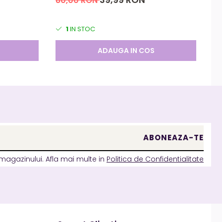
80,00 RON
8
1
IN STOC
ADAUGA IN COS
magazinului. Afla mai multe in
Politica de Confidentialitate