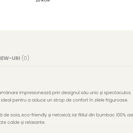
20 RON
IEW-URI
(0)
lumânare impresionează prin designul său unic și spectaculos. 
deal pentru a aduce un strop de confort în zilele friguroase.
e soia, eco-friendly și netoxică, iar fitilul din bumbac 100% as
te calde și relaxante.