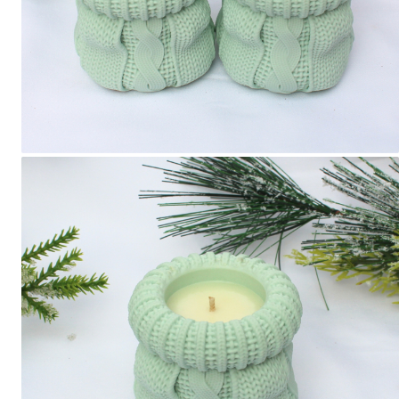
Forever Pets
Friends
Fructe
Fundite
Monstera
Neon Collection
Passion for Red
Pink Pastel
Second Breakfast
Tiny but Mighty
White Sensation