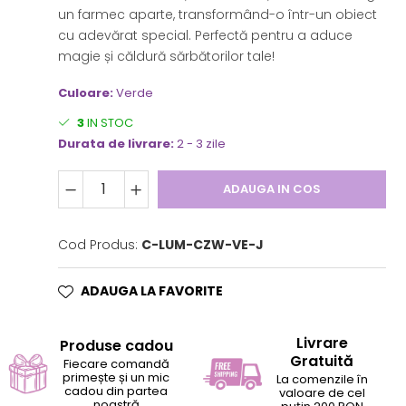
un farmec aparte, transformând-o într-un obiect
cu adevărat special. Perfectă pentru a aduce
magie și căldură sărbătorilor tale!
Culoare:
Verde
3
IN STOC
Durata de livrare:
2 - 3 zile
ADAUGA IN COS
Cod Produs:
C-LUM-CZW-VE-J
ADAUGA LA FAVORITE
Livrare
Produse cadou
Gratuită
Fiecare comandă
primește și un mic
La comenzile în
cadou din partea
valoare de cel
noastră