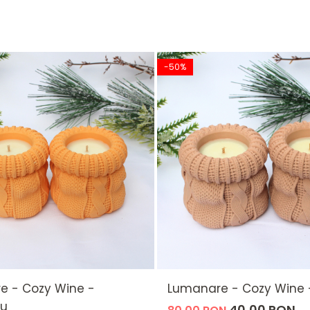
-50%
umânarea.
 să lăsați lumânarea să ardă până ce ceara topită atinge margine
 animalelor de companie.
e - Cozy Wine -
Lumanare - Cozy Wine 
iu
40,00 RON