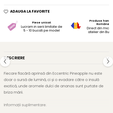
ADAUGA LA FAVORITE
Produse hand
Piese unicat
Românești
Lucram in serii limitate de
Direct din micul
5 - 10 bucati pe model
atelier din Bucu
DESCRIERE
Fiecare flacără aprinsă din Eccentric Pineapple nu este
doar o sursă de lumină, ci și o evadare către o insulă
exotică, unde aromele dulci de ananas sunt purtate de
briza mării.
Informații suplimentare: