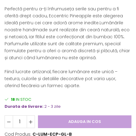
Perfectă pentru a-ți înfrumuseța serile sau pentru a fi
oferită drept cadou, Eccentric Pineapple este alegerea
ideală pentru cei care adoră arome inedite.Lumânările
noastre handmade sunt realizate din ceară naturală, eco
și netoxică, iar fitilul este confecționat din bumbac 100%.
Parfumurile utilizate sunt de calitate premium, special
formulate pentru a oferi o aromă discretă și plăcută, chiar
și atunci când lumânarea nu este aprinsă.
Fiind lucrate artizanal, fiecare lumânare este unică –
textura, culorile și detaliile decorative pot varia ușor,
oferind fiecăreia un farmec aparte.
18
IN STOC
Durata de livrare:
2 - 3 zile
ADAUGA IN COS
Cod Produs:
C-LUM-ECP-GL-B