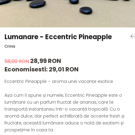
Forever Pets
Friends
Fructe
Fundite
Lumanare - Eccentric Pineapple
Monstera
Crinis
Neon Collection
Passion for Red
28,99 RON
58,00 RON
Pink Pastel
Economisesti:
29,01
RON
Second Breakfast
Eccentric Pineapple – aroma unei vacanțe exotice
Tiny but Mighty
White Sensation
Așa cum îi spune și numele, Eccentric Pineapple este o
lumânare cu un parfum fructat de ananas, care te
transportă instantaneu într-o vacanță tropicală. Cu o
aromă dulce, dar perfect echilibrată de accente fresh și
fructate, această lumânare aduce o notă de exotism și
prospețime în casa ta.