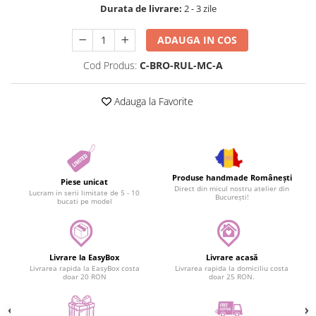
Durata de livrare:
2 - 3 zile
ADAUGA IN COS
Cod Produs:
C-BRO-RUL-MC-A
Adauga la Favorite
Produse handmade Românești
Piese unicat
Direct din micul nostru atelier din
Lucram in serii limitate de 5 - 10
București!
bucati pe model
Livrare la EasyBox
Livrare acasă
Livrarea rapida la EasyBox costa
Livrarea rapida la domiciliu costa
doar 20 RON
doar 25 RON.