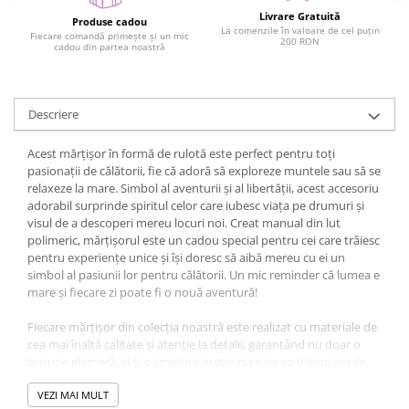
Livrare Gratuită
Produse cadou
La comenzile în valoare de cel puțin
Fiecare comandă primește și un mic
200 RON
cadou din partea noastră
Descriere
Acest mărțișor în formă de rulotă este perfect pentru toți
pasionații de călătorii, fie că adoră să exploreze muntele sau să se
relaxeze la mare. Simbol al aventurii și al libertății, acest accesoriu
adorabil surprinde spiritul celor care iubesc viața pe drumuri și
visul de a descoperi mereu locuri noi. Creat manual din lut
polimeric, mărțișorul este un cadou special pentru cei care trăiesc
pentru experiențe unice și își doresc să aibă mereu cu ei un
simbol al pasiunii lor pentru călătorii. Un mic reminder că lumea e
mare și fiecare zi poate fi o nouă aventură!
Fiecare mărțișor din colecția noastră este realizat cu materiale de
cea mai înaltă calitate și atenție la detalii, garantând nu doar o
bucurie efemeră, ci și o amintire prețioasă care va dăinui ani de
zile. Indiferent că alegeți un model simplu sau unul elaborat,
fiecare mărțișor aduce cu el un strop de fericire și noroc pentru
VEZI MAI MULT