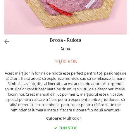
Forever Pets
Friends
Fructe
Fundite
Monstera
Brosa - Rulota
Neon Collection
Crinis
Passion for Red
10,00 RON
Pink Pastel
Second Breakfast
Acest mărțișor în formă de rulotă este perfect pentru toți pasionații de
călătorii, fie că adoră să exploreze muntele sau să se relaxeze la mare.
Tiny but Mighty
Simbol al aventurii și al libertății, acest accesoriu adorabil surprinde
spiritul celor care iubesc viața pe drumuri și visul de a descoperi mereu
White Sensation
locuri noi. Creat manual din lut polimeric, mărțișorul este un cadou
special pentru cei care trăiesc pentru experiențe unice și își doresc să
aibă mereu cu ei un simbol al pasiunii lor pentru călătorii. Un mic
reminder că lumea e mare și fiecare zi poate fi o nouă aventură!
Culoare:
Multicolor
3
IN STOC