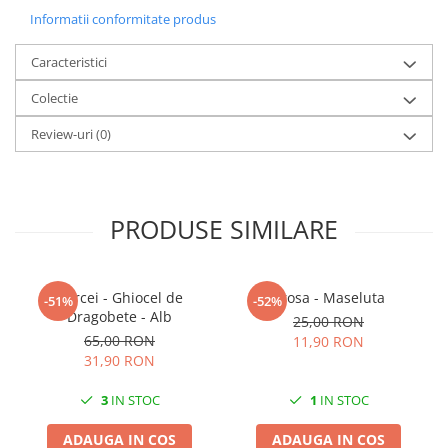
cei dragi.
Informatii conformitate produs
Dimensiuni unitare:
Lungime: 4 cm
Caracteristici
Lățime: 2,5 cm
Colectie
Greutate: 2,9 g
Review-uri
(0)
Culoare: Multicolor
Sistem de prindere: Broșă din oțel
PRODUSE SIMILARE
Fiind un produs handmade, pot exista mici imperfecțiuni, fiecare
produs fiind unic.
Cercei - Ghiocel de
Brosa - Maseluta
-51%
-52%
Dragobete - Alb
25,00 RON
65,00 RON
11,90 RON
31,90 RON
3
IN STOC
1
IN STOC
ADAUGA IN COS
ADAUGA IN COS