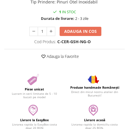
Tip Prindere
:
Pinuri Otel Inoxidabil
1
IN STOC
Durata de livrare:
2 - 3 zile
ADAUGA IN COS
Cod Produs:
C-CER-GSH-NG-O
Adauga la Favorite
Produse handmade Românești
Piese unicat
Direct din micul nostru atelier din
Lucram in serii limitate de 5 - 10
București!
bucati pe model
Livrare la EasyBox
Livrare acasă
Livrarea rapida la EasyBox costa
Livrarea rapida la domiciliu costa
doar 20 RON
doar 25 RON.