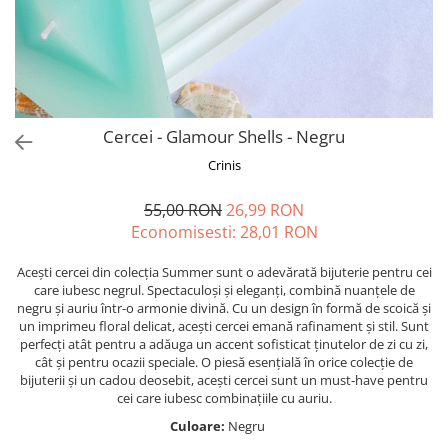
Forever Pets
Friends
Fructe
Fundite
Monstera
Cercei - Glamour Shells - Negru
Neon Collection
Crinis
Passion for Red
55,00 RON
26,99 RON
Pink Pastel
Economisesti:
28,01
RON
Second Breakfast
Acești cercei din colecția Summer sunt o adevărată bijuterie pentru cei
Tiny but Mighty
care iubesc negrul. Spectaculoși și eleganți, combină nuanțele de
negru și auriu într-o armonie divină. Cu un design în formă de scoică și
White Sensation
un imprimeu floral delicat, acești cercei emană rafinament și stil. Sunt
perfecți atât pentru a adăuga un accent sofisticat ținutelor de zi cu zi,
cât și pentru ocazii speciale. O piesă esențială în orice colecție de
bijuterii și un cadou deosebit, acești cercei sunt un must-have pentru
cei care iubesc combinațiile cu auriu.
Culoare:
Negru