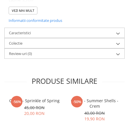
Lățime: 3,5 cm
Greutate: 2,4 g
VEZI MAI MULT
Informatii conformitate produs
Culoare: Negru
Sistem de prindere: Bază oțel inoxidabil
Caracteristici
Colectie
Fiind un produs handmade, pot exista mici imperfecțiuni, fiecare
pereche de cercei fiind unică.
Review-uri
(0)
PRODUSE SIMILARE
Cercei - Sprinkle of Spring
Cercei - Summer Shells -
-56%
-50%
Crem
45,00 RON
40,00 RON
20,00 RON
19,90 RON