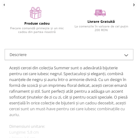
Livrare Gratuită
Produse cadou
La comenzile în valoare de cel puțin
Fiecare comandă primește și un mic
200 RON
cadou din partea noastră
Descriere
Acești cercei din colecția Summer sunt o adevărată bijuterie
pentru cei care iubesc negrul. Spectaculoși și eleganți, combină
nuanțele de negru și auriu într-o armonie divină. Cu un design în
formă de scoică și un imprimeu floral delicat, acești cercei emană
rafinament și stil. Sunt perfecți atât pentru a adăuga un accent
sofisticat ținutelor de zi cu zi, cât și pentru ocazii speciale. O piesă
esențială în orice colecție de bijuterii și un cadou deosebit, acești
cercei sunt un must-have pentru cei care iubesc combinațiile cu
auriu.
Dimensiuni unitare:
Lungime: 5,8 cm