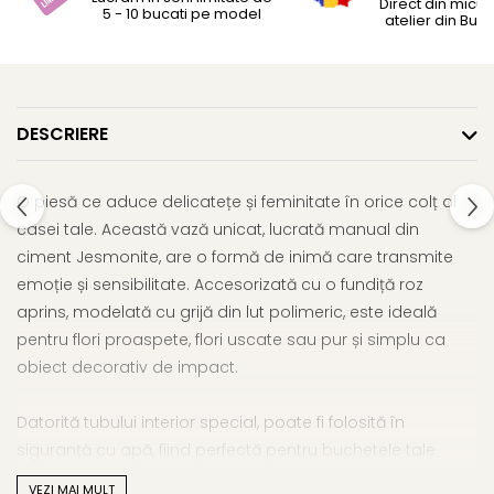
Direct din micul
5 - 10 bucati pe model
atelier din Bucu
DESCRIERE
O piesă ce aduce delicatețe și feminitate în orice colț al
casei tale. Această vază unicat, lucrată manual din
ciment Jesmonite, are o formă de inimă care transmite
emoție și sensibilitate. Accesorizată cu o fundiță roz
aprins, modelată cu grijă din lut polimeric, este ideală
pentru flori proaspete, flori uscate sau pur și simplu ca
obiect decorativ de impact.
Datorită tubului interior special, poate fi folosită în
siguranță cu apă, fiind perfectă pentru buchetele tale
preferate.
VEZI MAI MULT