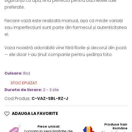
siguranță cu apă, fiind perfectă pentru buchetele tale
preferate.
Fiecare vază este realizată manual, așa că micile variații
sau imperfecțiuni sunt parte din farmecul și autenticitatea
ei.
Vaza noastră adorabilă vine fără florile și decorul din poză
— ele doar i-au ținut companie pentru ședința foto.
Culoare:
Roz
STOC EPUIZAT
Durata de livrare:
2 - 3 zile
Cod Produs:
C-VAZ-SBL-RZ-J
ADAUGA LA FAVORITE
Produse hand
Piese unicat
Românești
Lucram in serii limitate de