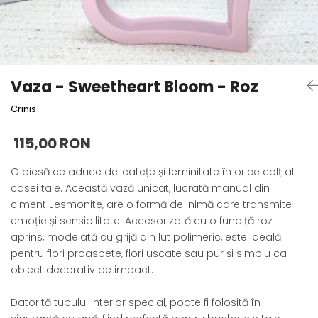
Forever Pets
Friends
Fructe
Fundite
Vaza - Sweetheart Bloom - Roz
Monstera
Crinis
Neon Collection
Passion for Red
115,00 RON
Pink Pastel
O piesă ce aduce delicatețe și feminitate în orice colț al
Second Breakfast
casei tale. Această vază unicat, lucrată manual din
Tiny but Mighty
ciment Jesmonite, are o formă de inimă care transmite
White Sensation
emoție și sensibilitate. Accesorizată cu o fundiță roz
aprins, modelată cu grijă din lut polimeric, este ideală
pentru flori proaspete, flori uscate sau pur și simplu ca
obiect decorativ de impact.
Datorită tubului interior special, poate fi folosită în