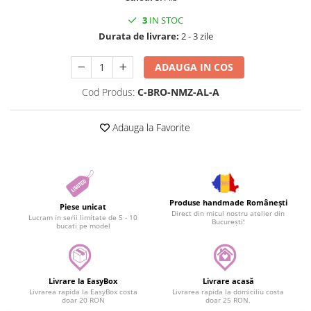
3
IN STOC
Durata de livrare:
2 - 3 zile
ADAUGA IN COS
Cod Produs:
C-BRO-NMZ-AL-A
Adauga la Favorite
Produse handmade Românești
Piese unicat
Direct din micul nostru atelier din
Lucram in serii limitate de 5 - 10
București!
bucati pe model
Livrare la EasyBox
Livrare acasă
Livrarea rapida la EasyBox costa
Livrarea rapida la domiciliu costa
doar 20 RON
doar 25 RON.