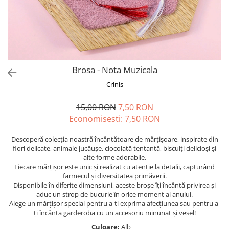
Forever Pets
Friends
Fructe
Fundite
Monstera
Brosa - Nota Muzicala
Neon Collection
Crinis
Passion for Red
15,00 RON
7,50 RON
Pink Pastel
Economisesti:
7,50
RON
Second Breakfast
Descoperă colecția noastră încântătoare de mărțișoare, inspirate din
Tiny but Mighty
flori delicate, animale jucăușe, ciocolată tentantă, biscuiți delicioși și
alte forme adorabile.
White Sensation
Fiecare mărțișor este unic și realizat cu atenție la detalii, capturând
farmecul și diversitatea primăverii.
Disponibile în diferite dimensiuni, aceste broșe îți încântă privirea și
aduc un strop de bucurie în orice moment al anului.
Alege un mărțișor special pentru a-ți exprima afecțiunea sau pentru a-
ți încânta garderoba cu un accesoriu minunat și vesel!
Culoare:
Alb