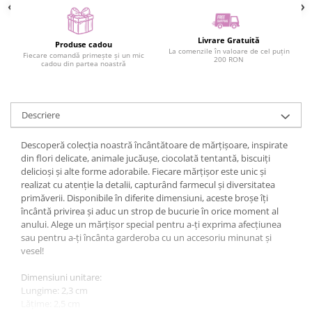
Livrare Gratuită
Produse cadou
La comenzile în valoare de cel puțin
Fiecare comandă primește și un mic
200 RON
cadou din partea noastră
Descriere
Descoperă colecția noastră încântătoare de mărțișoare, inspirate
din flori delicate, animale jucăușe, ciocolată tentantă, biscuiți
delicioși și alte forme adorabile. Fiecare mărțișor este unic și
realizat cu atenție la detalii, capturând farmecul și diversitatea
primăverii. Disponibile în diferite dimensiuni, aceste broșe îți
încântă privirea și aduc un strop de bucurie în orice moment al
anului. Alege un mărțișor special pentru a-ți exprima afecțiunea
sau pentru a-ți încânta garderoba cu un accesoriu minunat și
vesel!
Dimensiuni unitare:
Lungime: 2,3 cm
Lățime: 2,5 cm