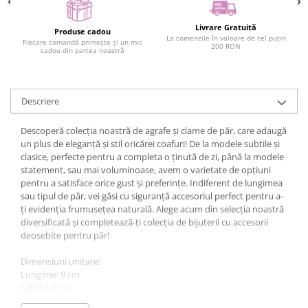
Livrare Gratuită
Produse cadou
La comenzile în valoare de cel puțin
Fiecare comandă primește și un mic
200 RON
cadou din partea noastră
Descriere
Descoperă colecția noastră de agrafe și clame de păr, care adaugă
un plus de eleganță și stil oricărei coafuri! De la modele subtile și
clasice, perfecte pentru a completa o ținută de zi, până la modele
statement, sau mai voluminoase, avem o varietate de opțiuni
pentru a satisface orice gust și preferințe. Indiferent de lungimea
sau tipul de păr, vei găsi cu siguranță accesoriul perfect pentru a-
ți evidenția frumusețea naturală. Alege acum din selecția noastră
diversificată și completează-ți colecția de bijuterii cu accesorii
deosebite pentru păr!
Dimensiuni unitare:
Lungime: 9 cm
Lățime:2 cm