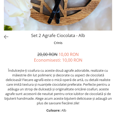
Forever Pets
Friends
Fructe
Fundite
Monstera
Set 2 Agrafe Ciocolata - Alb
Neon Collection
Crinis
Passion for Red
20,00 RON
10,00 RON
Pink Pastel
Economisesti:
10,00
RON
Second Breakfast
Îndulcește-ți coafura cu aceste două agrafe adorabile, realizate cu
Tiny but Mighty
măiestrie din lut polimeric și decorate cu aspect de ciocolată
delicioasă! Fiecare agrafă este o mică operă de artă, cu detalii realiste
White Sensation
care imită textura și nuanțele ciocolatei preferate. Perfecte pentru a
adăuga un strop de dulceață și originalitate oricărei coafuri, aceste
agrafe sunt accesorii de neuitat pentru orice iubitor de ciocolată și de
bijuterii handmade. Alege acum aceste bijuterii delicioase și adaugă un
plus de savoare fiecărei zile!
Culoare:
Alb