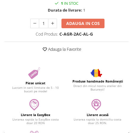
1
IN STOC
Durata de livrare:
1
ADAUGA IN COS
Cod Produs:
C-AGR-2AC-AL-G
Adauga la Favorite
Produse handmade Românești
Piese unicat
Direct din micul nostru atelier din
Lucram in serii limitate de 5 - 10
București!
bucati pe model
Livrare la EasyBox
Livrare acasă
Livrarea rapida la EasyBox costa
Livrarea rapida la domiciliu costa
doar 20 RON
doar 25 RON.