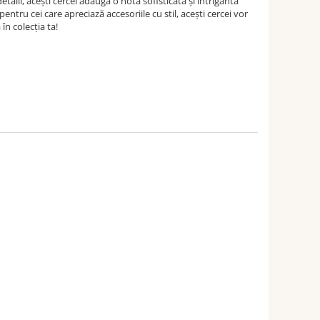
etalii, acești cercei adaugă o notă sofisticată și intrigantă
pentru cei care apreciază accesoriile cu stil, acești cercei vor
în colecția ta!