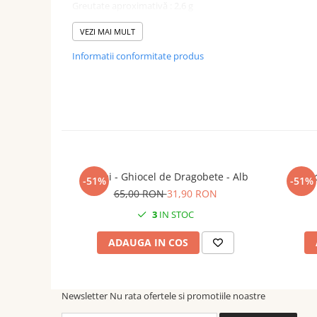
Greutate aproximativă : 2,6 g
Culoare: Negru
VEZI MAI MULT
Informatii conformitate produs
Fiind un produs handmade, pot exista mici imperfecțiuni, f
unică.
Cercei - Ghiocel de Dragobete - Alb
Cerc
-51%
-51%
65,00 RON
31,90 RON
3
IN STOC
ADAUGA IN COS
Newsletter
Nu rata ofertele si promotiile noastre