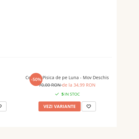
Cercei - Pisica de pe Luna - Mov Deschis
Ce
-50%
-50%
70,00 RON
de la 34,99 RON
5
5
IN STOC
VEZI VARIANTE
AD