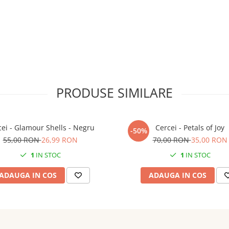
iecare pereche de cercei fiind
PRODUSE SIMILARE
ei - Glamour Shells - Negru
Cercei - Petals of Joy
-50%
55,00 RON
26,99 RON
70,00 RON
35,00 RON
1
IN STOC
1
IN STOC
ADAUGA IN COS
ADAUGA IN COS