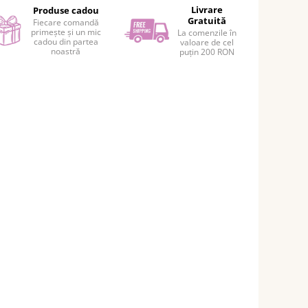
Livrare
Produse cadou
Gratuită
Fiecare comandă
primește și un mic
La comenzile în
cadou din partea
valoare de cel
noastră
puțin 200 RON