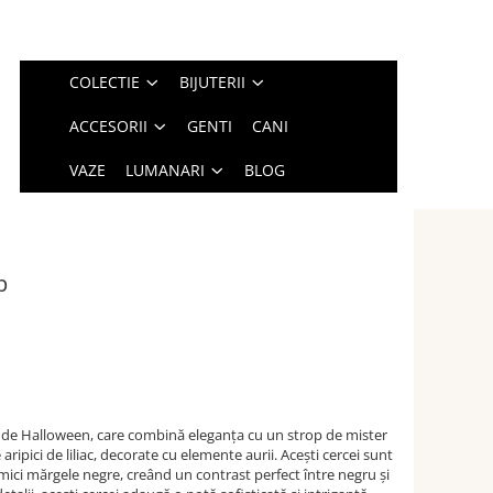
COLECTIE
BIJUTERII
ACCESORII
GENTI
CANI
VAZE
LUMANARI
BLOG
p
a de Halloween, care combină eleganța cu un strop de mister
aripici de liliac, decorate cu elemente aurii. Acești cercei sunt
 mici mărgele negre, creând un contrast perfect între negru și