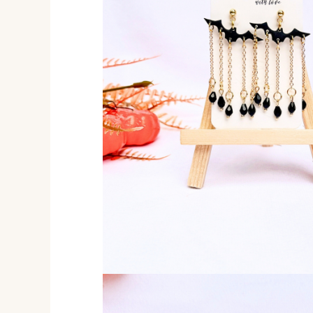
Forever Pets
Friends
Fructe
Fundite
Monstera
Neon Collection
Passion for Red
Pink Pastel
Second Breakfast
Tiny but Mighty
White Sensation