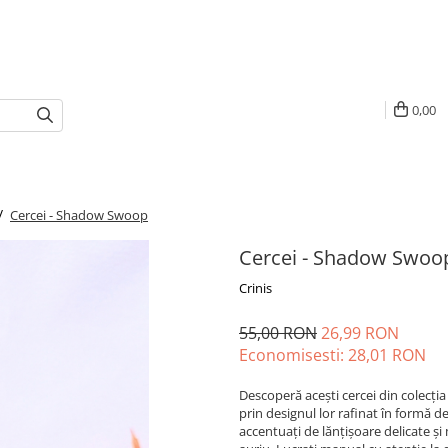
0,00
 /
Cercei - Shadow Swoop
Cercei - Shadow Swoo
Crinis
55,00 RON
26,99 RON
Economisesti:
28,01
RON
Descoperă acești cercei din colecți
prin designul lor rafinat în formă de 
accentuați de lănțișoare delicate și