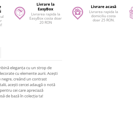
Livrare la
e
Livrare acasă
EasyBox
i
Livrarea rapida la
Livrarea rapida la
domiciliu costa
cul
EasyBox costa doar
doar 25 RON.
er
20 RON
i!
ombină eleganța cu un strop de
, decorate cu elemente aurii. Acești
le negre, creând un contrast
talii, acești cercei adaugă o notă
i pentru cei care apreciază
esă de bază în colecția ta!