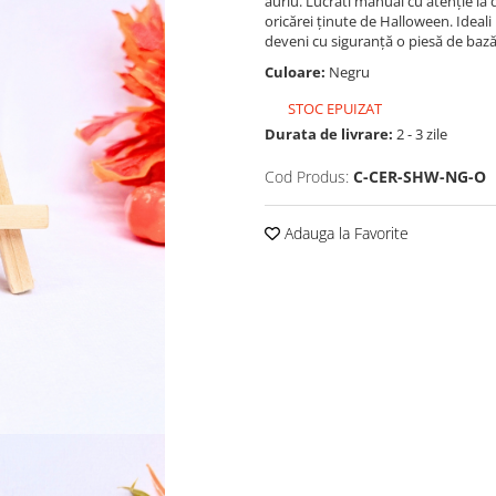
auriu. Lucrati manual cu atenție la d
oricărei ținute de Halloween. Ideali 
deveni cu siguranță o piesă de bază 
Culoare:
Negru
STOC EPUIZAT
Durata de livrare:
2 - 3 zile
Cod Produs:
C-CER-SHW-NG-O
Adauga la Favorite