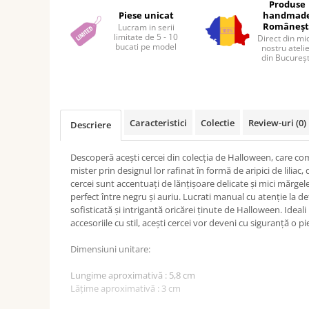
Facebook
Produse
Piese unicat
handmad
Româneșt
Lucram in serii
limitate de 5 - 10
Direct din mi
bucati pe model
nostru ateli
din Bucureșt
Caracteristici
Colectie
Review-uri
(0)
Descriere
Descoperă acești cercei din colecția de Halloween, care c
mister prin designul lor rafinat în formă de aripici de liliac
cercei sunt accentuați de lănțișoare delicate și mici mărge
perfect între negru și auriu. Lucrati manual cu atenție la de
sofisticată și intrigantă oricărei ținute de Halloween. Ideal
accesoriile cu stil, acești cercei vor deveni cu siguranță o pi
Dimensiuni unitare:
Lungime aproximativă : 5,8 cm
Lățime aproximativă : 3 cm