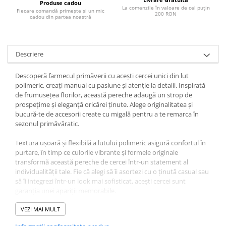
Produse cadou
La comenzile în valoare de cel puțin
Fiecare comandă primește și un mic
200 RON
cadou din partea noastră
Descriere
Descoperă farmecul primăverii cu acești cercei unici din lut
polimeric, creați manual cu pasiune și atenție la detalii. Inspirată
de frumusețea florilor, această pereche adaugă un strop de
prospețime și eleganță oricărei ținute. Alege originalitatea și
bucură-te de accesorii create cu migală pentru a te remarca în
sezonul primăvăratic.
Textura ușoară și flexibilă a lutului polimeric asigură confortul în
purtare, în timp ce culorile vibrante și formele originale
transformă această pereche de cercei într-un statement al
individualității tale. Fie că alegi să îi asortezi cu o ținută casual sau
să îi integrezi într-un look mai sofisticat, acești cercei sunt
garanția unei apariții memorabile.
VEZI MAI MULT
Dimensiuni unitare: