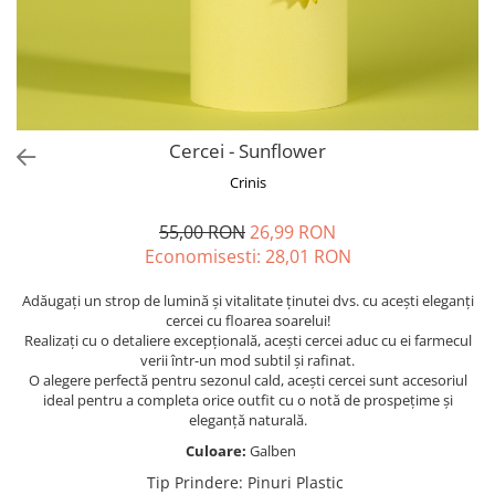
Forever Pets
Friends
Fructe
Fundite
Monstera
Cercei - Sunflower
Neon Collection
Crinis
Passion for Red
55,00 RON
26,99 RON
Pink Pastel
Economisesti:
28,01
RON
Second Breakfast
Adăugați un strop de lumină și vitalitate ținutei dvs. cu acești eleganți
Tiny but Mighty
cercei cu floarea soarelui!
Realizați cu o detaliere excepțională, acești cercei aduc cu ei farmecul
White Sensation
verii într-un mod subtil și rafinat.
O alegere perfectă pentru sezonul cald, acești cercei sunt accesoriul
ideal pentru a completa orice outfit cu o notă de prospețime și
eleganță naturală.
Culoare:
Galben
Tip Prindere
:
Pinuri Plastic