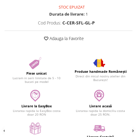
STOC EPUIZAT
Durata de livrare:
1
Cod Produs:
C-CER-SFL-GL-P
Adauga la Favorite
Produse handmade Românești
Piese unicat
Direct din micul nostru atelier din
Lucram in serii limitate de 5 - 10
București!
bucati pe model
Livrare la EasyBox
Livrare acasă
Livrarea rapida la EasyBox costa
Livrarea rapida la domiciliu costa
doar 20 RON
doar 25 RON.
Livrare Gratuită