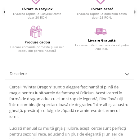
Livrare la EasyBox
Livrare acasă
Livrarea rapida la EasyBox costa
Livrarea rapida la domiciliu costa
doar 20 RON
doar 25 RON.
Livrare Gratuită
Produse cadou
La comenzile în valoare de cel puțin
Fiecare comandă primește și un mic
200 RON
cadou din partea noastră
Descriere
Cerceii "Winter Dragon" sunt o alegere fascinantă și plină de
magie pentru iubitoarele de fantasy și Crăciun. Acești cercei în
formă de dragon aduc cu ei un strop de legendă, fiind învăluiți
într-o combinație spectaculoasă de degradeu între alb și albastru
gheață, presărați cu fulgi de zăpadă ce amintesc de farmecul
iernii.
Lucrati manual cu multă grijă și iubire, acești cercei sunt perfecți
pentru sezonul rece, aducând un plus de eleganță și un aer de