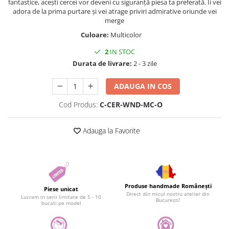
fantastice, acești cercei vor deveni cu siguranță piesa ta preferată. Îi vei
adora de la prima purtare și vei atrage priviri admirative oriunde vei
merge
Culoare:
Multicolor
2
IN STOC
Durata de livrare:
2 - 3 zile
ADAUGA IN COS
Cod Produs:
C-CER-WND-MC-O
Adauga la Favorite
Produse handmade Românești
Piese unicat
Direct din micul nostru atelier din
Lucram in serii limitate de 5 - 10
București!
bucati pe model