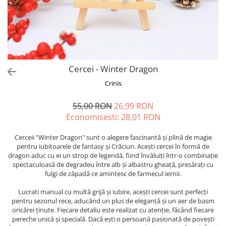
Forever Pets
Friends
Fructe
Fundite
Monstera
Cercei - Winter Dragon
Neon Collection
Crinis
Passion for Red
55,00 RON
26,99 RON
Pink Pastel
Economisesti:
28,01
RON
Second Breakfast
Cerceii "Winter Dragon" sunt o alegere fascinantă și plină de magie
Tiny but Mighty
pentru iubitoarele de fantasy și Crăciun. Acești cercei în formă de
dragon aduc cu ei un strop de legendă, fiind învăluiți într-o combinație
White Sensation
spectaculoasă de degradeu între alb și albastru gheață, presărați cu
fulgi de zăpadă ce amintesc de farmecul iernii.
Lucrati manual cu multă grijă și iubire, acești cercei sunt perfecți
pentru sezonul rece, aducând un plus de eleganță și un aer de basm
oricărei ținute. Fiecare detaliu este realizat cu atenție, făcând fiecare
pereche unică și specială. Dacă ești o persoană pasionată de povești