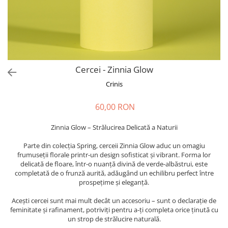
Forever Pets
Friends
Fructe
Fundite
Monstera
Cercei - Zinnia Glow
Neon Collection
Crinis
Passion for Red
60,00 RON
Pink Pastel
Second Breakfast
Zinnia Glow – Strălucirea Delicată a Naturii
Tiny but Mighty
Parte din colecția Spring, cerceii Zinnia Glow aduc un omagiu
frumuseții florale printr-un design sofisticat și vibrant. Forma lor
White Sensation
delicată de floare, într-o nuanță divină de verde-albăstrui, este
completată de o frunză aurită, adăugând un echilibru perfect între
prospețime și eleganță.
Acești cercei sunt mai mult decât un accesoriu – sunt o declarație de
feminitate și rafinament, potriviți pentru a-ți completa orice ținută cu
un strop de strălucire naturală.