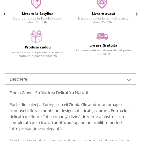
Livrare la EasyBox
Livrare acasă
Livrarea rapida la EasyBox costa
Livrarea rapida la domiciliu costa
doar 20 RON
doar 25 RON.
Livrare Gratuită
Produse cadou
La comenzile în valoare de cel puțin
Fiecare comandă primește și un mic
200 RON
cadou din partea noastră
Descriere
Zinnia Glow – Strălucirea Delicată a Naturii
Parte din colecția Spring, cerceii Zinnia Glow aduc un omagiu
frumuseții florale printr-un design sofisticat și vibrant. Forma lor
delicată de floare, într-o nuanță divină de verde-albăstrui, este
completată de o frunză aurită, adăugând un echilibru perfect
între prospețime și eleganță.
Acești cercei sunt mai mult decât un accesoriu – sunt o declarație