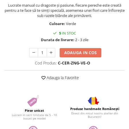
Lucrate manual cu dragoste și pasiune, fiecare pereche este creată
pentru a te face să te simți specială, asemenea unei flori care înflorește
sub razele blânde ale primăverii.
Culoare:
Verde
5
IN STOC
Durata de livrare:
2 - 3 zile
ADAUGA IN COS
Cod Produs:
C-CER-ZNG-VE-O
Adauga la Favorite
Produse handmade Românești
Piese unicat
Direct din micul nostru atelier din
Lucram in serii limitate de 5 - 10
București!
bucati pe model