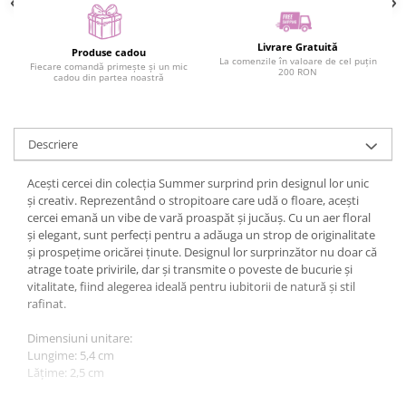
Livrare Gratuită
Produse cadou
La comenzile în valoare de cel puțin
Fiecare comandă primește și un mic
200 RON
cadou din partea noastră
Descriere
Acești cercei din colecția Summer surprind prin designul lor unic
și creativ. Reprezentând o stropitoare care udă o floare, acești
cercei emană un vibe de vară proaspăt și jucăuș. Cu un aer floral
și elegant, sunt perfecți pentru a adăuga un strop de originalitate
și prospețime oricărei ținute. Designul lor surprinzător nu doar că
atrage toate privirile, dar și transmite o poveste de bucurie și
vitalitate, fiind alegerea ideală pentru iubitorii de natură și stil
rafinat.
Dimensiuni unitare:
Lungime: 5,4 cm
Lățime: 2,5 cm