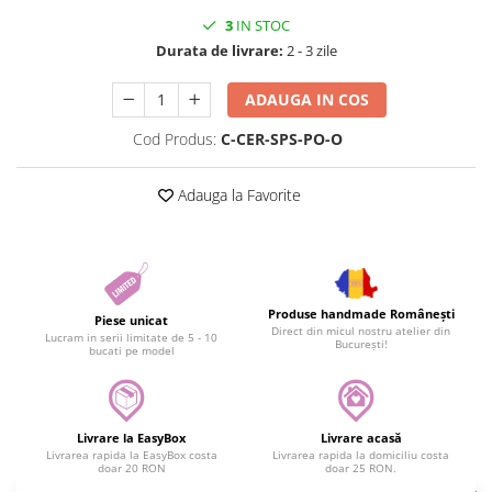
3
IN STOC
Durata de livrare:
2 - 3 zile
ADAUGA IN COS
Cod Produs:
C-CER-SPS-PO-O
Adauga la Favorite
Produse handmade Românești
Piese unicat
Direct din micul nostru atelier din
Lucram in serii limitate de 5 - 10
București!
bucati pe model
Livrare la EasyBox
Livrare acasă
Livrarea rapida la EasyBox costa
Livrarea rapida la domiciliu costa
doar 20 RON
doar 25 RON.