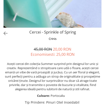
Forever Pets
Friends
Fructe
Fundite
Monstera
Cercei - Sprinkle of Spring
Neon Collection
Crinis
Passion for Red
45,00 RON
20,00 RON
Pink Pastel
Economisesti:
25,00
RON
Second Breakfast
Acești cercei din colecția Summer surprind prin designul lor unic și
Tiny but Mighty
creativ. Reprezentând o stropitoare care udă o floare, acești cercei
emană un vibe de vară proaspăt și jucăuș. Cu un aer floral și elegant,
White Sensation
sunt perfecți pentru a adăuga un strop de originalitate și prospețime
oricărei ținute. Designul lor surprinzător nu doar că atrage toate
privirile, dar și transmite o poveste de bucurie și vitalitate, fiind
alegerea ideală pentru iubitorii de natură și stil rafinat.
Culoare:
Portocaliu
Tip Prindere
:
Pinuri Otel Inoxidabil