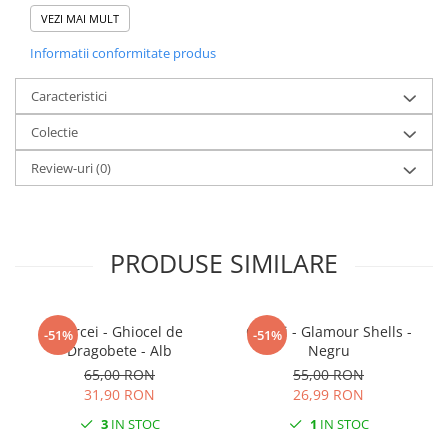
Greutate: 1,6 g
VEZI MAI MULT
Culoare: Portocaliu
Informatii conformitate produs
Sistem de prindere: Bază oțel inoxidabil
Caracteristici
Fiind un produs handmade, pot exista mici imperfecțiuni, fiecare
Colectie
pereche de cercei fiind unică.
Review-uri
(0)
PRODUSE SIMILARE
Cercei - Ghiocel de
Cercei - Glamour Shells -
-51%
-51%
Dragobete - Alb
Negru
65,00 RON
55,00 RON
31,90 RON
26,99 RON
3
IN STOC
1
IN STOC