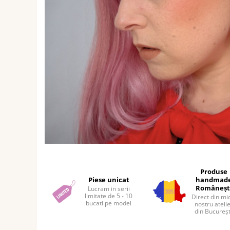
Distribuie
pe
Facebook
Produse
Piese unicat
handmad
Româneșt
Lucram in serii
limitate de 5 - 10
Direct din mi
bucati pe model
nostru ateli
din Bucureșt