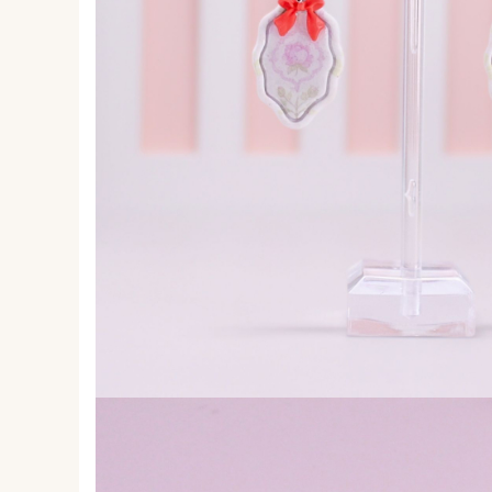
Forever Pets
Friends
Fructe
Fundite
Monstera
Neon Collection
Passion for Red
Pink Pastel
Second Breakfast
Tiny but Mighty
White Sensation