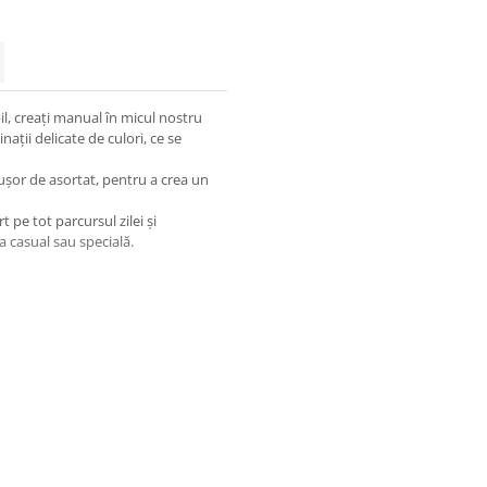
il, creați manual în micul nostru
nații delicate de culori, ce se
ușor de asortat, pentru a crea un
pe tot parcursul zilei și
a casual sau specială.