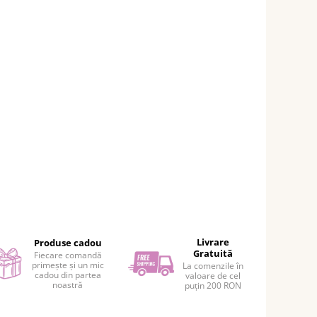
Livrare
Produse cadou
Gratuită
Fiecare comandă
primește și un mic
La comenzile în
cadou din partea
valoare de cel
noastră
puțin 200 RON