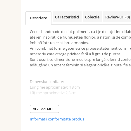
Caracteristici
Colectie
Review-uri
(0)
Descriere
Cercei handmade din lut polimeric, cu tije din oțel inoxidab
atelier, inspirați de frumusețea florilor, a naturii și de combi
îmbină într-un echilibru armonios.
Am combinat forme geometrice și piese statement cu linii 
accesoriu care atrage privirea fără a fi greu de purtat.
Sunt ușori, cu dimensiune medie spre lungă, oferind confort 
adăugând un accent feminin și elegant oricărei ținute, fie e
Dimensiuni unitare:
Lungime aproximativ: 4,8 cm
Lățime aproximativ: 2,3 cm
Greutate: 2,5 g
VEZI MAI MULT
Culoare: Roz
Informatii conformitate produs
Sistem de prindere: Pin din oțel inoxidabil