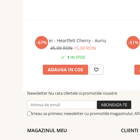
Fiind un produs handmade, pot exista mici imperfecțiuni, f
unică.
Cercei - Heartfelt Cherry - Auriu
Cerce
-67%
-51%
45,00 RON
15,00 RON
1
IN STOC
ADAUGA IN COS
Newsletter
Nu rata ofertele si promotiile noastre
Vreau sa primesc newsletter cu promotiile magazinului. Af
MAGAZINUL MEU
CLIENTI