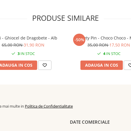
iecare pereche de cercei fiind
PRODUSE SIMILARE
i - Ghiocel de Dragobete - Alb
Safety Pin - Choco Choco -
-50%
65,00 RON
31,90 RON
35,00 RON
17,50 RON
3
IN STOC
4
IN STOC
ADAUGA IN COS
ADAUGA IN COS
la mai multe in
Politica de Confidentialitate
DATE COMERCIALE