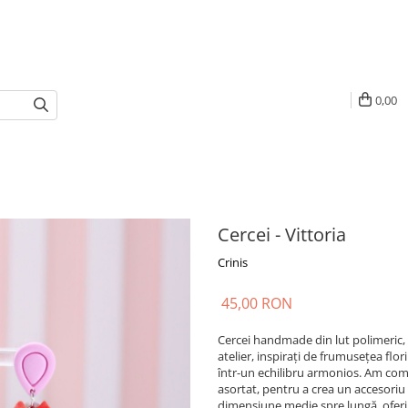
0,00
Cercei - Vittoria
Crinis
45,00 RON
Cercei handmade din lut polimeric, c
atelier, inspirați de frumusețea flori
într-un echilibru armonios. Am comb
asortat, pentru a crea un accesoriu c
dimensiune medie spre lungă, oferin