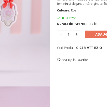
feminin și elegant oricărei ținute, fi
Culoare:
Roz
8
IN STOC
Durata de livrare:
2 - 3 zile
ADAUG
Cod Produs:
C-CER-VTT-RZ-O
Adauga la Favorite