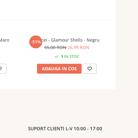
 Maro
Cercei - Glamour Shells - Negru
-51%
-50%
55,00 RON
26,99 RON
7
1
IN STOC
ADAUGA IN COS
AD
SUPORT CLIENTI
L-V 10:00 - 17:00