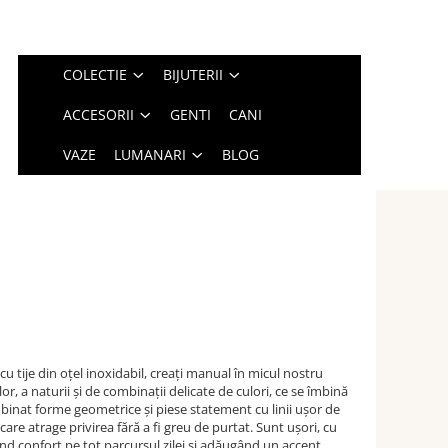
COLECTIE
BIJUTERII
ACCESORII
GENTI
CANI
VAZE
LUMANARI
BLOG
u tije din oțel inoxidabil, creați manual în micul nostru
lor, a naturii și de combinații delicate de culori, ce se îmbină
inat forme geometrice și piese statement cu linii ușor de
are atrage privirea fără a fi greu de purtat. Sunt ușori, cu
d confort pe tot parcursul zilei și adăugând un accent