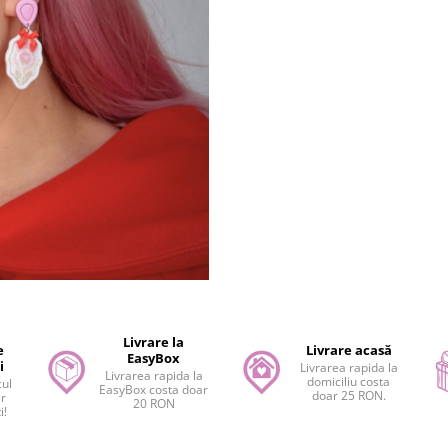
Livrare la
e
Livrare acasă
EasyBox
i
Livrarea rapida la
Livrarea rapida la
domiciliu costa
cul
EasyBox costa doar
doar 25 RON.
er
20 RON
i!