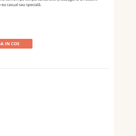
e ea casual sau specială.
A IN COS