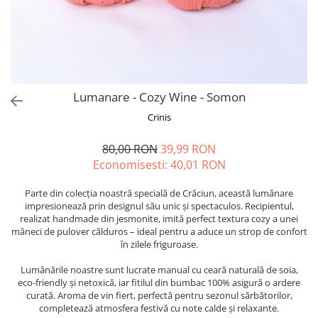
Forever Pets
Friends
Fructe
Fundite
Monstera
Lumanare - Cozy Wine - Somon
Neon Collection
Crinis
Passion for Red
80,00 RON
39,99 RON
Pink Pastel
Economisesti:
40,01
RON
Second Breakfast
Parte din colecția noastră specială de Crăciun, această lumânare
Tiny but Mighty
impresionează prin designul său unic și spectaculos. Recipientul,
realizat handmade din jesmonite, imită perfect textura cozy a unei
White Sensation
mâneci de pulover călduros – ideal pentru a aduce un strop de confort
în zilele friguroase.
Lumânările noastre sunt lucrate manual cu ceară naturală de soia,
eco-friendly și netoxică, iar fitilul din bumbac 100% asigură o ardere
curată. Aroma de vin fiert, perfectă pentru sezonul sărbătorilor,
completează atmosfera festivă cu note calde și relaxante.