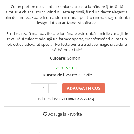
Cu un parfum de calitate premium, această lumânare îți încântă
simțurile chiar și atunci când nu este aprinsă, fiind un decor elegant și
plin de farmec. Poate fi un cadou minunat pentru cineva drag, datorită
designului său artizanal și sofisticat.
Fiind realizată manual, fiecare lumânare este unică – micile variații de
textură și culoare adaugă un farmec aparte, transformând-o într-un
obiect cu adevărat special. Perfectă pentru a aduce magie și căldură
sărbătorilor tale!
Culoare:
Somon
1
IN STOC
Durata de livrare:
2 - 3 zile
ADAUGA IN COS
Cod Produs:
C-LUM-CZW-SM-J
Adauga la Favorite