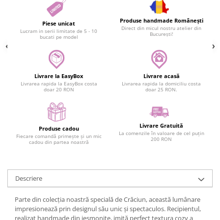
Produse handmade Românești
Piese unicat
Direct din micul nostru atelier din
Lucram in serii limitate de 5 - 10
București!
bucati pe model
Livrare la EasyBox
Livrare acasă
Livrarea rapida la EasyBox costa
Livrarea rapida la domiciliu costa
doar 20 RON
doar 25 RON.
Livrare Gratuită
Produse cadou
La comenzile în valoare de cel puțin
Fiecare comandă primește și un mic
200 RON
cadou din partea noastră
Descriere
Parte din colecția noastră specială de Crăciun, această lumânare
impresionează prin designul său unic și spectaculos. Recipientul,
realizat handmade din jesmonite, imită perfect textura cozy a