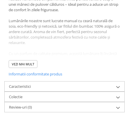
unei mâneci de pulover călduros – ideal pentru a aduce un strop
de confort în zilele friguroase.
Lumânările noastre sunt lucrate manual cu ceară naturală de
soia, eco-friendly și netoxică, iar fitilul din bumbac 100% asigură o
ardere curată. Aroma de vin fiert, perfectă pentru sezonul
sărbătorilor, completează atmosfera festivă cu note calde și
relaxante.
Cu un parfum de calitate premium, această lumânare îți încântă
simțurile chiar și atunci când nu este aprinsă, fiind un decor
elegant și plin de farmec. Poate fi un cadou minunat pentru
VEZI MAI MULT
cineva drag, datorită designului său artizanal și sofisticat.
Informatii conformitate produs
Fiind realizată manual, fiecare lumânare este unică – micile
variații de textură și culoare adaugă un farmec aparte,
Caracteristici
transformând-o într-un obiect cu adevărat special. Perfectă
Colectie
pentru a aduce magie și căldură sărbătorilor tale!
Review-uri
(0)
Informații suplimentare:
Notele de vârf: Coajă de portocală și piersici