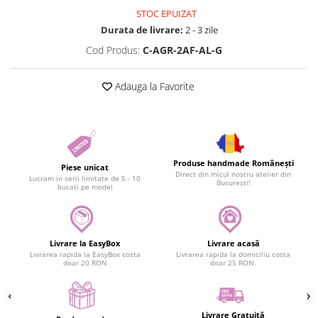
STOC EPUIZAT
Durata de livrare:
2 - 3 zile
Cod Produs:
C-AGR-2AF-AL-G
Adauga la Favorite
Produse handmade Românești
Piese unicat
Direct din micul nostru atelier din
Lucram in serii limitate de 5 - 10
București!
bucati pe model
Livrare la EasyBox
Livrare acasă
Livrarea rapida la EasyBox costa
Livrarea rapida la domiciliu costa
doar 20 RON
doar 25 RON.
Livrare Gratuită