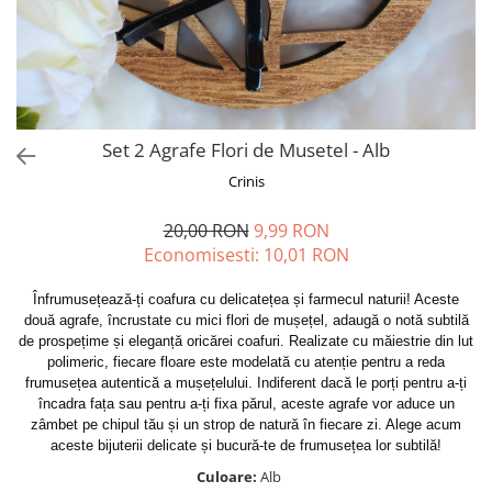
Forever Pets
Friends
Fructe
Fundite
Monstera
Set 2 Agrafe Flori de Musetel - Alb
Neon Collection
Crinis
Passion for Red
20,00 RON
9,99 RON
Pink Pastel
Economisesti:
10,01
RON
Second Breakfast
Înfrumusețează-ți coafura cu delicatețea și farmecul naturii! Aceste
Tiny but Mighty
două agrafe, încrustate cu mici flori de mușețel, adaugă o notă subtilă
White Sensation
de prospețime și eleganță oricărei coafuri. Realizate cu măiestrie din lut
polimeric, fiecare floare este modelată cu atenție pentru a reda
frumusețea autentică a mușețelului. Indiferent dacă le porți pentru a-ți
încadra fața sau pentru a-ți fixa părul, aceste agrafe vor aduce un
zâmbet pe chipul tău și un strop de natură în fiecare zi. Alege acum
aceste bijuterii delicate și bucură-te de frumusețea lor subtilă!
Culoare:
Alb