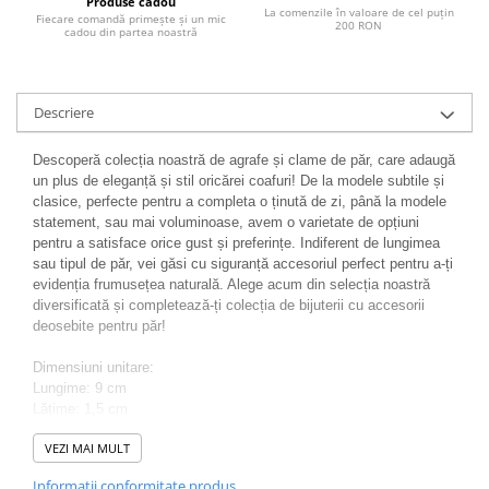
Produse cadou
La comenzile în valoare de cel puțin
Fiecare comandă primește și un mic
200 RON
cadou din partea noastră
Descriere
Descoperă colecția noastră de agrafe și clame de păr, care adaugă
un plus de eleganță și stil oricărei coafuri! De la modele subtile și
clasice, perfecte pentru a completa o ținută de zi, până la modele
statement, sau mai voluminoase, avem o varietate de opțiuni
pentru a satisface orice gust și preferințe. Indiferent de lungimea
sau tipul de păr, vei găsi cu siguranță accesoriul perfect pentru a-ți
evidenția frumusețea naturală. Alege acum din selecția noastră
diversificată și completează-ți colecția de bijuterii cu accesorii
deosebite pentru păr!
Dimensiuni unitare:
Lungime: 9 cm
Lățime: 1,5 cm
VEZI MAI MULT
Greutate: 4,7 g
Informatii conformitate produs